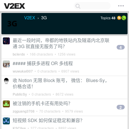
V2EX
3G
Topics
48
›
最近一段时间，帝都的地铁站内及隧道内北京联
通 3G 就直接无服务了吗？
4
bclerdx
• 166 characters • 1256 views
##### 捕获多进程 OR 多线程
wuwukai007
• 0 characters • 6907 views
收 Notion 无限 Block 账号， 微信： Blues-Sy，
价格合适！
PublicSy
• 0 characters • 8672 views
被注销的手机卡还有用处吗？
2
zqguang3708
• 70 characters • 9579 views
短视频 SDK 如何保证稳定和兼容？
KSClive
• 377 characters • 8892 views