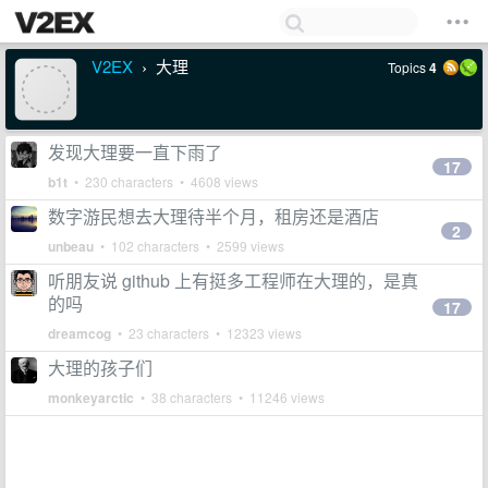
V2EX
大理
Topics
4
›
发现大理要一直下雨了
17
b1t
• 230 characters • 4608 views
数字游民想去大理待半个月，租房还是酒店
2
unbeau
• 102 characters • 2599 views
听朋友说 github 上有挺多工程师在大理的，是真
的吗
17
dreamcog
• 23 characters • 12323 views
大理的孩子们
monkeyarctic
• 38 characters • 11246 views