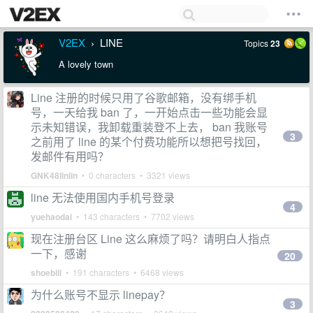
V2EX
LINE
Topics
23
›
A lovely town
Line 注册的时候只用了谷歌邮箱，没有绑手机
号，一天给我 ban 了，一开始点击一些功能会显
示未知错误，我卸载重装登不上去， ban 我账号
3
之前用了 line 的某个付费功能所以想把号找回，
发邮件有用吗？
GNK48linlin
• 0 characters • 3321 views
line 无法使用国内手机号登录
4
yuehaodai
• 143 characters • 7702 views
现在注册台区 Line 这么麻烦了吗？请明白人指点
一下，感谢
20
shoebill
• 191 characters • 6468 views
为什么账号不显示 linepay？
3