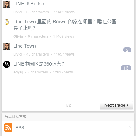
LINE it! Button
Livid
• 36 characters • 11622 views
Line Town 里面的 Brown 的家在哪里？睡在公园
凳子上吗？
Olivia
• 0 characters • 11469 views
Line Town
2
Livid
• 43 characters • 11657 views
LINE中国区是360运营？
13
sdysj
• 7 characters • 12837 views
1/2
节点订阅方式
RSS