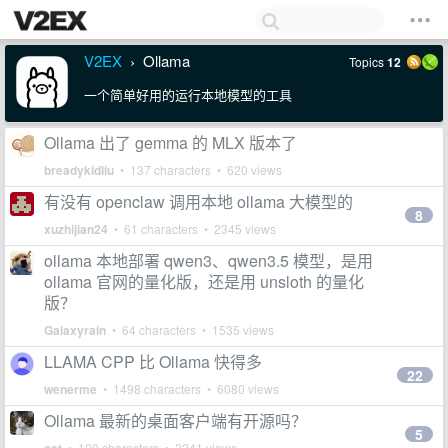
V2EX
Ollama
Topics
12
›
一个简单好用的运行本地模型的工具
Ollama 出了 gemma 的 MLX 版本了
breadykidliu
• 137 characters • 620 views
有没有 openclaw 调用本地 ollama 大模型的
8
xuzhijian24
• 61 characters • 2345 views
ollama 本地部署 qwen3、qwen3.5 模型，是用
ollama 官网的量化版，还是用 unsloth 的量化
版？
Galaxyrain
• 64 characters • 1535 views
LLAMA CPP 比 Ollama 快得多
22
wenerme
• 1498 characters • 6080 views
Ollama 最新的桌面客户端有开源吗？
5
• 100 characters • 2241 views