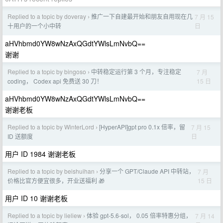
Replied to a topic by doveray
推广一下自建最开始和朋友自用现在几
7 月 15
›
日
十用户的一个小中转
aHVhbmd0YW8wNzAxQGdtYWlsLmNvbQ==
谢谢
Replied to a topic by bingoso
中转稳定运行第 3 个月，专注稳定
7 月
›
15 日
coding， Codex api 免费送 30 刀！
aHVhbmd0YW8wNzAxQGdtYWlsLmNvbQ==
谢谢老板
Replied to a topic by WinterLord
[HyperAPI]gpt pro 0.1x 倍率，留
7 月 15
›
日
ID 送额度
用户 ID 1984 谢谢老板
Replied to a topic by beishuihan
分享一个 GPT/Claude API 中转站，
7 月
›
15 日
价格比官方便宜很多，开业送福利 🎁
用户 ID 10 谢谢老板
Replied to a topic by lieliew
体验 gpt-5.6-sol， 0.05 倍率特惠分组，
7 月 14
›