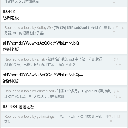
日
评论区送 5 刀体验额度
ID:462
感谢老板
Replied to a topic by KelleyV9
[中转站] 我的 sub2api 迁移到了 US 服
7 月 14
›
日
务器, API 的速度也快了些。
aHVhbmd0YW8wNzAxQGdtYWlsLmNvbQ==
感谢老板
Replied to a topic by zhlsk
继续推广我的 gpt 中转站，注册就送
7 月
›
14 日
28.8$余额，已稳定运行俩月有余了 稳定不跑路
aHVhbmd0YW8wNzAxQGdtYWlsLmNvbQ==
谢谢老板
Replied to a topic by WinterLord
时隔 1 个多月， HyperAPI 限时福利
7 月
›
13 日
活动再次开启，留 ID 赠送 5 刀体验额度
ID 1984 谢谢老板
Replied to a topic by yetianxingshi
推一下自己不到 100 用户的小中
7 月 13
›
日
转站