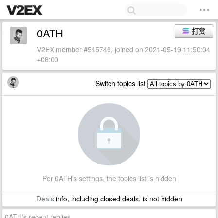
0ATH
打赏
V2EX member #545749, joined on 2021-05-19 11:50:04
+08:00
Switch topics list
Per 0ATH's settings, the topics list is hidden
Deals
info, including closed deals, is not hidden
0ATH's recent replies