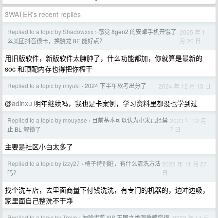
3WATER's recent replies
Replied to a topic by Shadowxxx
感觉 8gen2 的安卓手机开饿了
2025 年 1
›
月 20 日
么美团抖音很卡，换骁龙 8E 能好点？
用旧版软件，新版软件太臃肿了，什么功能都加，你就算是最新的
soc 和顶配内存也得把你榨干
Replied to a topic by miyuki
2024 下半年软考出分了
2024 年 12 月 13 日
›
@
adinxu
明年继续吗，我也是卡案例，学习资料里都没也学到过
Replied to a topic by mouyase
目前基本可以认为小米已经禁
2023 年 12 月
›
7 日
止 BL 解锁了
主要是社区小白太多了
Replied to a topic by izzy27
椅子特别脏，有什么清洗方法
2023 年 11 月 27
›
日
吗？
找个洗车店，去里面商量下付钱洗洗，有专门的机器的，边冲边吸，
家里面自己整洗不干净
Replied to a topic by Troye
为啥老款 NS 王国之类画质感觉很
2023 年 11 月