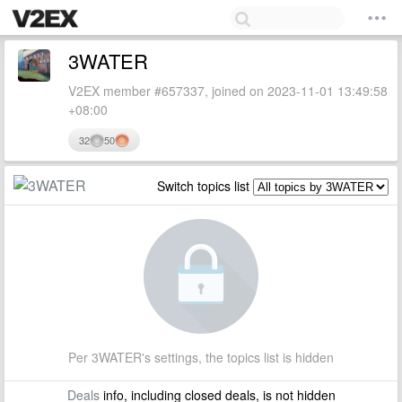
3WATER
V2EX member #657337, joined on 2023-11-01 13:49:58
+08:00
32
50
Switch topics list
Per 3WATER's settings, the topics list is hidden
Deals
info, including closed deals, is not hidden