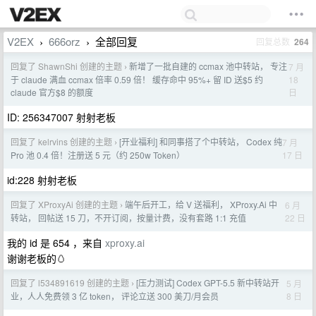
V2EX
666orz
全部回复
回复总数
264
›
›
回复了 ShawnShi 创建的主题
新增了一批自建的 ccmax 池中转站， 专注
7 月
›
18
于 claude 满血 ccmax 倍率 0.59 倍！ 缓存命中 95%+ 留 ID 送$5 约
日
claude 官方$8 的额度
ID: 256347007 射射老板
回复了 kelrvins 创建的主题
[开业福利] 和同事搭了个中转站， Codex 纯
7 月
›
17 日
Pro 池 0.4 倍！注册送 5 元（约 250w Token）
id:228 射射老板
回复了 XProxyAi 创建的主题
端午后开工，给 V 送福利， XProxy.Ai 中
6 月
›
22 日
转站， 回帖送 15 刀，不开订阅，按量计费，没有套路 1:1 充值
我的 id 是 654 ，来自
xproxy.ai
谢谢老板的🥚
回复了 l534891619 创建的主题
[压力测试] Codex GPT-5.5 新中转站开
5 月
›
8 日
业，人人免费领 3 亿 token， 评论立送 300 美刀/月会员