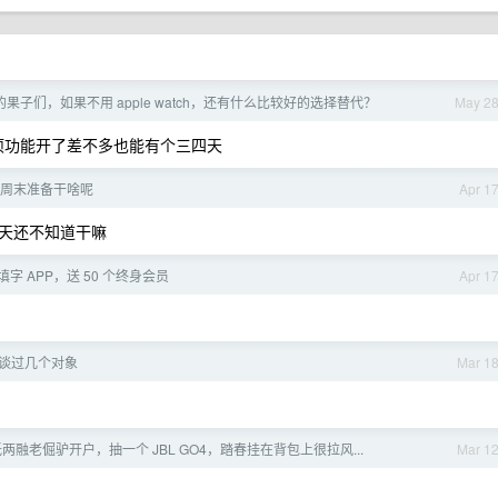
e 的果子们，如果不用 apple watch，还有什么比较好的选择替代？
May 2
代各项功能开了差不多也能有个三四天
周末准备干啥呢
Apr 1
天还不知道干嘛
语填字 APP，送 50 个终身会员
Apr 1
你谈过几个对象
Mar 1
两融老倔驴开户，抽一个 JBL GO4，踏春挂在背包上很拉风...
Mar 1