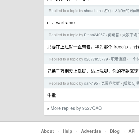
Replied to a topic by
shoushen
游戏
大家玩的时间
›
›
cf 、warframe
Replied to a topic by
Ethan24067
问与答
大家平均
›
›
只要在上班就一直带着，华为那个 freeclip
Replied to a topic by
q2677855779
职场话题
一个杭
›
›
兄弟千万别爱上洗脚，沾上洗脚，你的存款涨速
Replied to a topic by
dark495
宽带症候群
[后续 
›
›
牛批
More replies by 9527QAQ
»
About
·
Help
·
Advertise
·
Blog
·
API