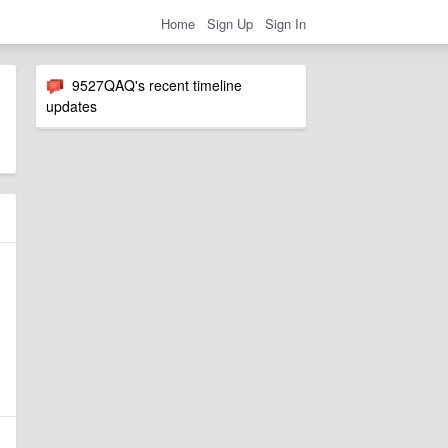
Home
Sign Up
Sign In
9527QAQ's recent timeline
updates