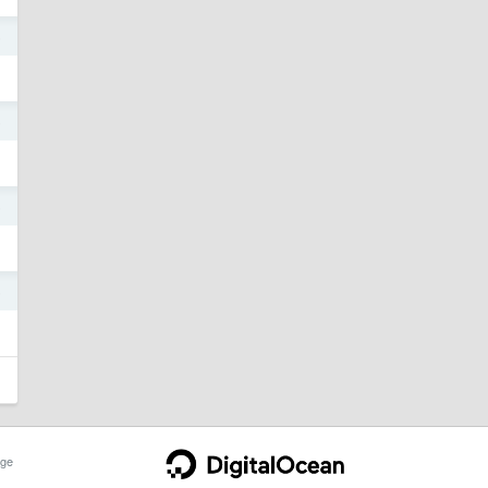
5
5
5
5
ge