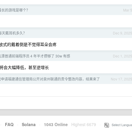
最长的游戏是哪个？
Mar 
每天戴耳机多久？
Dec 9, 202
 ，开放式的戴着倒是不觉得耳朵会疼
漂普通前端程序员 4 年半才攒够了 30w 有感
Dec 1, 202
将会大幅降低，甚至逆增长
5] 我申请福建通信管理局公开对泉州联通的责令整改内容，结果来了
Nov 17, 202
·
FAQ
·
Solana
·
1043 Online
Highest 6679
·
Select Langua