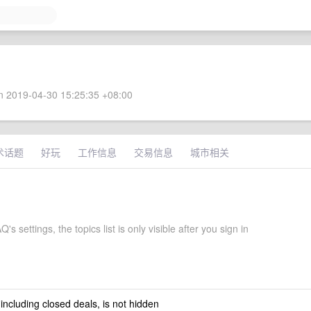
 2019-04-30 15:25:35 +08:00
术话题
好玩
工作信息
交易信息
城市相关
s settings, the topics list is only visible after you sign in
 including closed deals, is not hidden