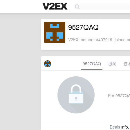
9527QAQ
V2EX member #407919, joined on
9527QAQ
提问
技
Per 9527QAQ'
Deals
info,