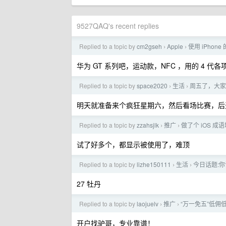
9527QAQ's recent replies
Replied to a topic by
cm2gseh
Apple
使用 iPhon
›
›
华为 GT 系列吧，运动款，NFC ，用的 4 
Replied to a topic by
space2020
生活
周五了，大家
›
›
明天就准备来个疯狂星期六，然后看场比赛，后
Replied to a topic by
zzahsjlk
推广
做了个 iOS 成
›
›
试了好多个，都显示被使用了，难顶
Replied to a topic by
lizhe150111
生活
今日话题:
›
›
27 牡丹
Replied to a topic by
laojuelv
推广
“万一免五”低佣低
›
›
开户找驴哥，专业靠谱！