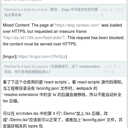
Replied to a topic by a1knla
猜测： Edge 中可能存在的内置
2025 年 1 月 9
›
日
站点黑名单
Mixed Content: The page at '
https://wap.tanwan.com/'
was loaded
over HTTPS, but requested an insecure frame
'
http://da.361759.com/flash/dokt/?'
. This request has been blocked;
the content must be served over HTTPS.
[Imgur](
https://imgur.com/LPlnGzz
)
Replied to a topic by yazoox
兄弟姐妹们，这个 codesandbox
2023 年 12
›
月 7 日
项目，你们本地能够跑起来么？
看了下这个仓库用的是`react-scripts`，看`react-scripts`源代码得知，
当工程根目录没有`tsconfig.json`文件时，webpack 的
`resolve.extensions`中的含`ts`的后缀会被移除，所以不能自动补全
tsx 后缀。
可以在 src/index.tsx 中的第 3 行"./Demo"加上.tsx 后缀，改
成"./Demo.tsx"应该就可以正常了，或者加上`tsconfig.json`文件，并
安装好相关的 types 包