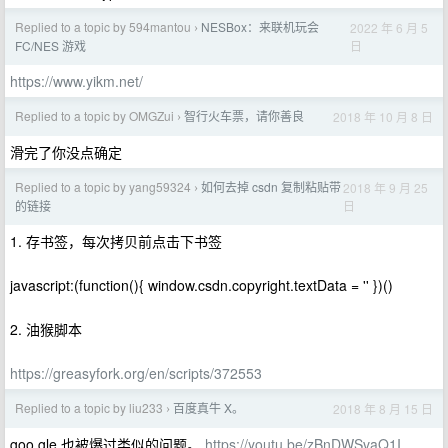
Replied to a topic by 594mantou
NESBox：来联机玩会
2022 年 6 月 5
›
日
FC/NES 游戏
https://www.yikm.net/
Replied to a topic by OMGZui
智行火车票，请你善良
2018 年 10 月 8 日
›
滑完了你没点确定
Replied to a topic by yang59324
如何去掉 csdn 复制粘贴带
2018 年 9 月 25
›
日
的链接
1. 存书签，每次拷贝前点击下书签
javascript:(function(){ window.csdn.copyright.textData = '' })()
2. 油猴脚本
https://greasyfork.org/en/scripts/372553
Replied to a topic by liu233
百度真牛 X。
2018 年 8 月 15 日
›
goo gle 也被爆过类似的问题。
https://youtu.be/zBnDWSvaQ1I