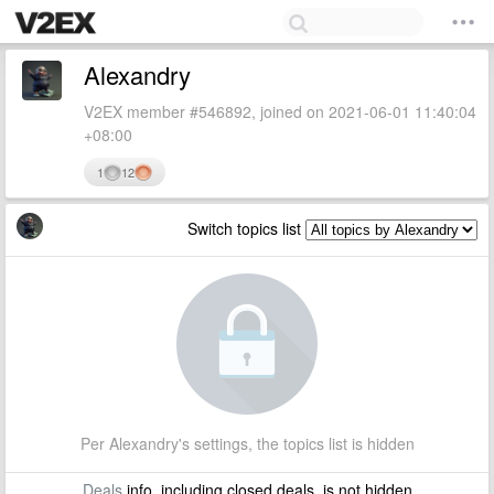
Alexandry
V2EX member #546892, joined on 2021-06-01 11:40:04
+08:00
1
12
Switch topics list
Per Alexandry's settings, the topics list is hidden
Deals
info, including closed deals, is not hidden