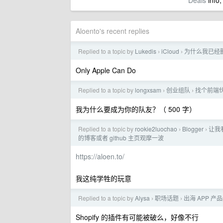
Deals
info,
Aloento's recent replies
Replied to a topic by
Lukedis
iCloud
为什么我已经删除
›
›
Only Apple Can Do
Replied to a topic by
longxsam
创业组队
找个前端
›
›
我为什么要成为你的队友？（ 500 字）
Replied to a topic by
rookie2luochao
Blogger
让我
›
›
的博客或者 github 主页观摩一波
https://aloen.to/
我这纯学牲的玩意
Replied to a topic by
Alysa
职场话题
出海 APP 
›
›
Shopify 的插件有可能被破么，好像不行