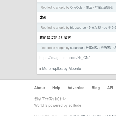
Replied to a topic by
OneOctet
生活
广东还是成都
›
›
成都
Replied to a topic by
bluesource
分享发现
po 于 
›
›
我的建议是 23 魔方
Replied to a topic by
statusbar
分享创造
熊猫图片格式
›
›
https://imagestool.com/zh_CN/
More replies by Aloento
»
About
·
Help
·
Advertise
·
Blog
·
API
创意工作者们的社区
World is powered by solitude
VERSION: 3.9.8.5 · 9ms ·
UTC 23:30
·
PVG 07:30
·
LAX 16