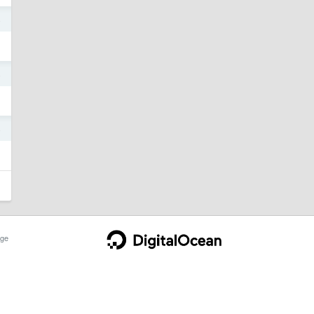
4
4
4
ge