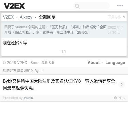
V2EX
Alxezy
全部回复
回复总数
1
›
›
回复了 yuanyiz 创建的主题
「墨刀秋招」「郑州」前后端岗位全面
2022 年 7
›
月 30 日
开放（高级/校招），拿一线薪资，享二线生活「25-50k」
现在还招人吗
1/1
© 2026 V2EX · 8ms · 3.9.8.5
About
·
Language
您的好友邀请您加入 Bybit！
Bybit交易所中国大陆注册及实名认证KYC，输入邀请码享全
›
网最高返佣优惠。
Promoted by
Muniu
PRO