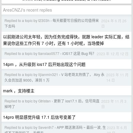
AresCNZJ's recent replies
Replied to a topic by t2303h
每天都要写日报的公司值得呆
2024 年 6 月 26
›
日
下去吗
以前刚进公司太年轻，因为任务完成得快，就跟 leader 实际汇报，结
果说你这些工作只有 7 小时，还有 1 小时呢，当场傻掉
Replied to a topic by tianxiao0577
iOS17 这是 Bug 吗？
2023 年 12 月 12 日
›
14pm ，从升级到 ios17 后开始出现这个问题
Replied to a topic by lijianmin321
V 站老哥太热情了， Airy 永
2023 年 11 月
›
14 日
久会员加送 9000，凑到 1 万
mark ，支持楼主
Replied to a topic by Gtristan
更新了 ios17.1 后，信号简直
2023 年 11 月 3
›
日
掉垮了
14pro 明显感觉升级 17.1 后信号变差了
Replied to a topic by Seventh7
APP 赠送激活码 ~ 最后一波, 生
2023 年 6 月
›
30 日
成不了新的码了，手慢无