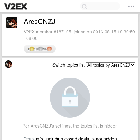
AresCNZJ
V2EX member #187105, joined on 2016-08-15 19:39:59
+08:00
1
90
56
Switch topics list
Per AresCNZJ's settings, the topics list is hidden
Deals
info, including closed deals, is not hidden