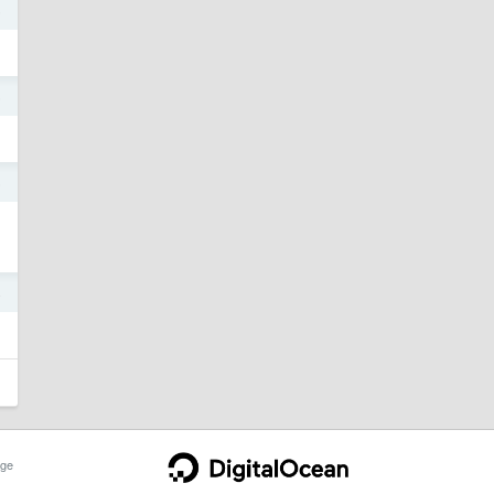
5
5
5
4
ge