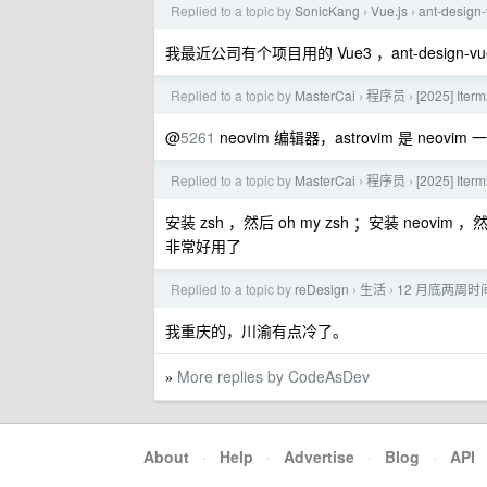
Replied to a topic by
SonicKang
Vue.js
ant-des
›
›
我最近公司有个项目用的 Vue3 ，ant-desi
Replied to a topic by
MasterCai
程序员
[2025] I
›
›
@
5261
neovim 编辑器，astrovim 是 neovi
Replied to a topic by
MasterCai
程序员
[2025] I
›
›
安装 zsh ，然后 oh my zsh ；安装 neovim ，
非常好用了
Replied to a topic by
reDesign
生活
12 月底两周
›
›
我重庆的，川渝有点冷了。
More replies by CodeAsDev
»
About
·
Help
·
Advertise
·
Blog
·
API