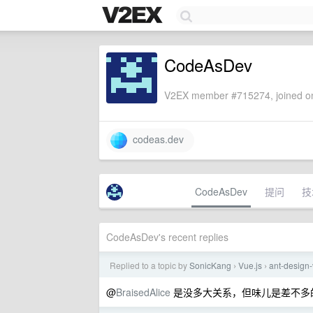
CodeAsDev
V2EX member #715274, joined on
codeas.dev
CodeAsDev
提问
技
CodeAsDev's recent replies
Replied to a topic by
SonicKang
Vue.js
ant-des
›
›
@
BraisedAlice
是没多大关系，但味儿是差不多