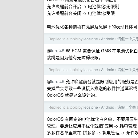
允许唤醒前台开启 -> 电池优化:无限制
允许唤醒前台关闭 -> 电池优化:受限
电池优化各种选项在亮屏及息屏下的表现具体可
Replied to a topic by
leostone
Android
请假一个关于
›
›
@
lurui45
#8 FCM 需要保证 GMS 在电
跳跳是因为他有无障碍权限。
Replied to a topic by
leostone
Android
请假一个关于
›
›
@
lurui45
允许唤醒前台就是限制应用的服务是否
关掉后会导致一些没接入推送的软件推送延迟或
ColorOS 就是这么设计的。
Replied to a topic by
leostone
Android
请假一个关于
›
›
ColorOS 有固定的电池优化白名单，不要用原
管理。要想让应用不优化就把`应用 -> 耗电管
多多在名单里就在`拼多多 -> 耗电管理 -> 允