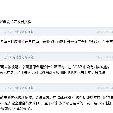
以看安卓开发者文档
一加 12 电池优化的问题
May 6, 202
池优化白名单里且应用打开自启动。无脑保后台就打开允许完全后台行为。至于李
一加 12 电池优化的问题
May 5, 202
可以被唤醒，字面意思倒是没什么解释的，在 AOSP 中没有对应功能，
者无推送。至于关闭后可以移除对应应用的电池优化白名单，只能说
一加 12 电池优化的问题
May 4, 202
生的电池优化选项调整，会被重置。在 ColorOS 中这个功能对应应用的耗
理 -> 允许完全后台行为`打开。至于拼多多也是白名单的一员，要不想让拼
许唤醒前台`关掉就好了。