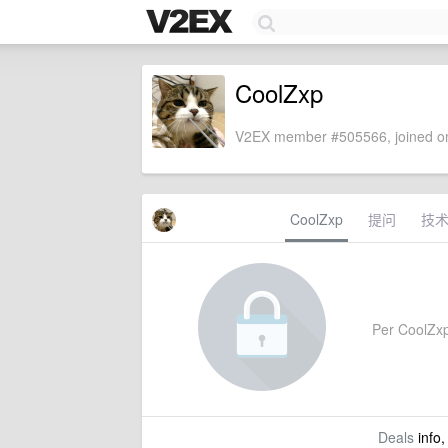
CoolZxp
V2EX member #505566, joined on
CoolZxp
提问
技
Per CoolZxp'
Deals
info,