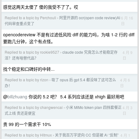
感觉这两天太傻了 傻的我受不了了。哎
Replied to a topic by Perchouli
阿里开源的 ocr(open code review)AI
6 月 16
›
日
代码审查重点变了
opencodereview 不是有过滤低风险 diff 的能力吗，为啥 1-2 行的 diff
要跑几分钟，这个有点怪。
Replied to a topic by rookie9527
claude code 究竟怎么才能稳定存
4 月 9
›
日
活？还有啥替代品？
找个稳定和口碑好的中转...
Replied to a topic by rizon
吸了 opus 后 gpt 5.4 都没味了这可怎么
4 月 6
›
日
办！
@
billzhuang
你说的 5.2 吧？ 5.4 系列应该还是 xhigh 最好用吧
Replied to a topic by changwencai
小米 MiMo token plan 四挡套餐正
4 月 3
›
日
式上线 贵还是便宜
贵 99 的一个需求干 10%
Replied to a topic by Hitmux
关于我百万字逆向 CC 但是被 A\ “反制”
4 月 1
›