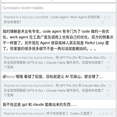
Cynicsss's recent replies
Replied to a topic by Leon6868
Code Agent / Work Agent 应用的差
7 月 27
›
日
异化有哪些？
我的理解是术业有专攻，code agent 有专门为了 code 做的一些优
化，work agent 在工具广度及调用上也有自己的优化，双方的侧重点
不一样罢了。另外现在 Agent 很容易掉入其实就是 ReAct Loop 罢
了，但里面的很多很多细节不是一两句话就能概括的。。。
Replied to a topic by drymonfidelia
用 GPT Pro 20x 和 Claude Max 20x
7 月
›
14
的全部周限额跑 GPT5.6 Sol + Claude Fable 循环迭代，给富有科技做了
日
个官网
@
layxy
哦哦 看错了前提，目标就是让 AI 写屎山，那合理了....
Replied to a topic by drymonfidelia
用 GPT Pro 20x 和 Claude Max 20x
7 月
›
13
的全部周限额跑 GPT5.6 Sol + Claude Fable 循环迭代，给富有科技做了
日
个官网
我不信这是 gpt 和 claude 能做出来的东西......
Replied to a topic by cincout
终于轮到我发了, Codex 又重置了
6 月 30 日
›