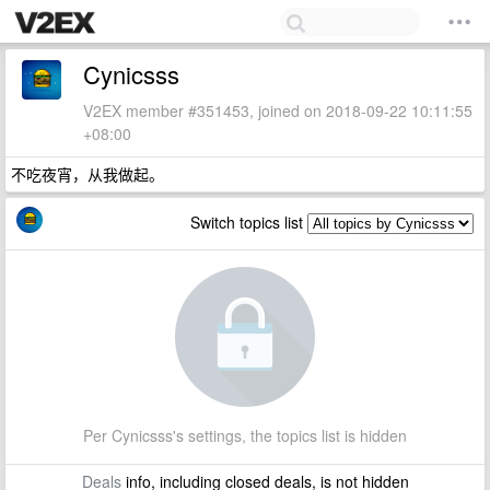
Cynicsss
V2EX member #351453, joined on 2018-09-22 10:11:55
+08:00
不吃夜宵，从我做起。
Switch topics list
Per Cynicsss's settings, the topics list is hidden
Deals
info, including closed deals, is not hidden