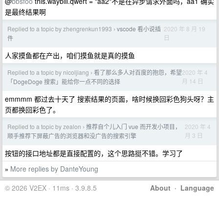
@
bbsfoo
this.waybill.qwert = "aa2"不是在异步请求外面吗，aa1 确实
是最终结果啊
Replied to a topic by zhengrenkun1993
vscode 看小说插
2020 年 8 月 19
›
日
件
人家摸鱼都在产出，咱们摸鱼就是真的摸鱼
Replied to a topic by nicoljiang
看了那么多人对百度的抱怨，希望
2020 年 4
›
月 14 日
「DogeDoge 搜索」能给你一点不同的选择
emmmm 都过去十天了 搜索结果的页面，啥时候换回彩色狗头呀？主
页都换回彩色了。
Replied to a topic by zealon
推荐自个儿入门 vue 而开发小项目，
2020 年 4
›
月 3 日
顺手推荐下屏蔽广告的浏览器和没广告的搜索引擎
按钮的接口地址都是直接配置的，这个思路挺不错。学习了
More replies by DanteYoung
»
© 2026 V2EX · 11ms · 3.9.8.5
About
·
Language