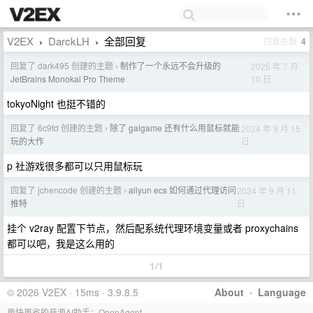
V2EX
DarckLH
全部回复
回复总数
4
›
›
回复了 dark495 创建的主题
制作了一个永远不会升级的
2025 年 7 月
›
10 日
JetBrains Monokai Pro Theme
tokyoNight 也挺不错的
回复了 6c9fd 创建的主题
除了 galgame 还有什么用鼠标就能
2024 年 9 月 15
›
日
玩的大作
p 社游戏很多都可以只用鼠标玩
回复了 jchencode 创建的主题
aliyun ecs 如何通过代理访问
2024 年 9 月 11
›
日
推特
挂个 v2ray 配置下节点，然后配系统代理环境变量或者 proxychains
都可以吧，我是这么用的
1/1
© 2026 V2EX · 15ms · 3.9.8.5
About
·
Language
更快更省的开源AI助手：OpenAgent