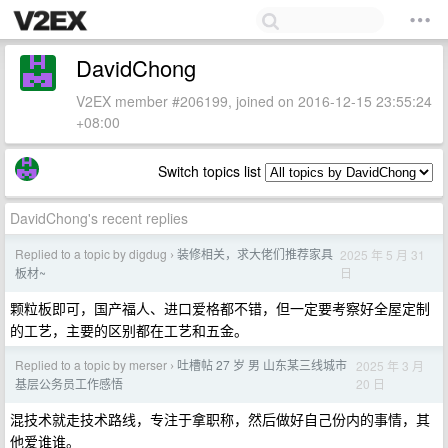
DavidChong
V2EX member #206199, joined on 2016-12-15 23:55:24
+08:00
Switch topics list
DavidChong's recent replies
Replied to a topic by digdug
装修相关，求大佬们推荐家具
2025 年 5 月 31
›
日
板材~
颗粒板即可，国产福人、进口爱格都不错，但一定要考察好全屋定制
的工艺，主要的区别都在工艺和五金。
Replied to a topic by merser
吐槽帖 27 岁 男 山东某三线城市
2025 年 3 月
›
20 日
基层公务员工作感悟
混技术就走技术路线，专注于拿职称，然后做好自己份内的事情，其
他爱谁谁。