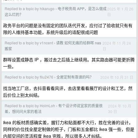
Replied to a topic by hikarugo
电子税务局 APP，是怎么做成
2025 年 1 月 26
›
日
这么烂的？
政务平台的问题是没有固定的团队迭代开发，应付过了验收就只有有
限的人维持基本功能，系统升级后的适配很成问题
Replied to a topic by v1ncent
请教 如何无痛的给群晖 nas
2024 年 11 月 24
›
日
搬家
群晖设置成静态 IP ，搬过去之后插上继续用。其实路由器可能更折腾
一些。
Replied to a topic by fliu2476
全屋定制有靠谱的吗？
2024 年 10 月 31 日
›
找当地工厂店，去抖音看看风评，去店里看看展厅的设计和工艺，然
后价位上别太纠结。
Replied to a topic by HolmLoh
有个设计师说宜家的质量很
2024 年 10 月
›
30 日
差，想问问大家的看法
ikea 的板材质感确实差，握钉力和贴面都不大行，胜在完善的设计。
同样的价位找全屋定制做的柜子，门板和五金都比 ikea 强一些，但是
内部空间的灵活程度 ikea 完胜，所以很多人才纠结。