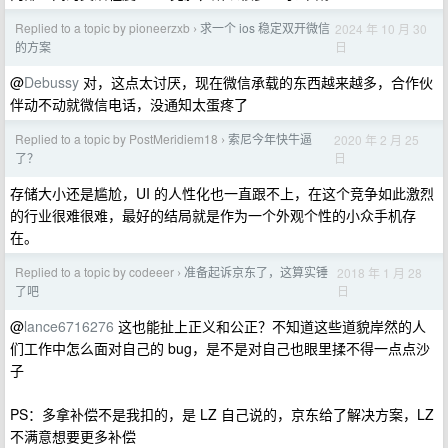
Replied to a topic by pioneerzxb
求一个 ios 稳定双开微信
2024 年 10 月 30
›
日
的方案
@
Debussy
对，这点太讨厌，现在微信承载的东西越来越多，合作伙
伴动不动就微信电话，没通知太蛋疼了
Replied to a topic by PostMeridiem18
索尼今年快牛逼
2020 年 2 月 25
›
日
了？
存储大小还是尴尬，UI 的人性化也一直跟不上，在这个竞争如此激烈
的行业很难很难，最好的结局就是作为一个外观个性的小众手机存
在。
Replied to a topic by codeeer
准备起诉京东了，这算实锤
2018 年 1 月 28
›
日
了吧
@
lance6716276
这也能扯上正义和公正？不知道这些道貌岸然的人
们工作中怎么面对自己的 bug，是不是对自己也眼里揉不得一点点沙
子
PS：多拿补偿不是我扣的，是 LZ 自己说的，京东给了解决方案，LZ
不满意想要更多补偿