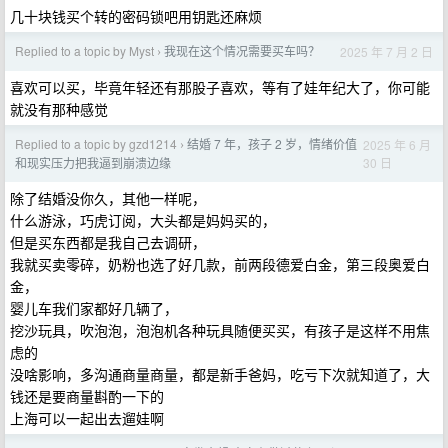
几十块钱买个转的密码锁吧用钥匙还麻烦
Replied to a topic by Myst
我现在这个情况需要买车吗？
2025 年 7 月 2 日
›
喜欢可以买，毕竟年轻还有那股子喜欢，等有了娃年纪大了，你可能
就没有那种感觉
Replied to a topic by gzd1214
结婚 7 年，孩子 2 岁，情绪价值
2025 年 6 月
›
30 日
和现实压力把我逼到崩溃边缘
除了结婚没你久，其他一样呢，
什么游泳，巧虎订阅，大头都是妈妈买的，
但是买东西都是我自己去调研，
我就买卖零碎，奶粉也选了好几款，前两段德爱白金，第三段奥爱白
金，
婴儿车我们家都好几辆了，
挖沙玩具，吹泡泡，泡泡机各种玩具随便买买，有孩子是这样不用焦
虑的
没啥影响，多沟通商量商量，都是新手爸妈，吃亏下次就知道了，大
钱还是要商量斟酌一下的
上海可以一起出去遛娃啊