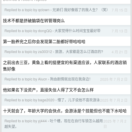
Replied to a topic by qclown
兄弟们 我好像毁了的我人生？（笑）
7 月 15 日
›
技术不都是挤破脑袋在转管理岗么
Replied to a topic by dongQQ
大家觉得什么时间宝宝最好带
7 月 13 日
›
第一胎养完之后你会发现第二胎都好带哈哈哈
Replied to a topic by za30312
旅游，大家都是怎么订酒店的?
4 月 21 日
›
之前出去三亚，黄鱼上看的挺便宜的有渠道应该，人家联系的酒店销
售好像
Replied to a topic by Alucn
狗血剧情就出现在我身边！
2025 年 7 月 2 日
›
他如果名下没资产，直接失信人得了又不会怎么样
Replied to a topic by bage2020
懵了，儿子说他不喜欢游泳
2025 年 7 月 2 日
›
十天就会了，年龄大学的会快点，会游泳是个技能但也不能下水哈哈
Replied to a topic by yj444
吐个槽，现在在自行车锁怎么越用
2025 年 7 月 2
›
日
越失望。