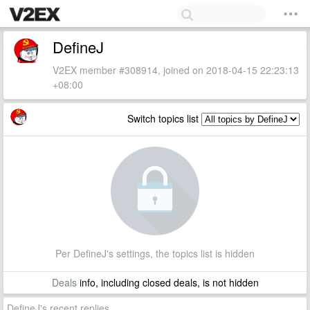
DefineJ
V2EX member #308914, joined on 2018-04-15 22:23:13
+08:00
Switch topics list
Per DefineJ's settings, the topics list is hidden
Deals
info, including closed deals, is not hidden
DefineJ's recent replies