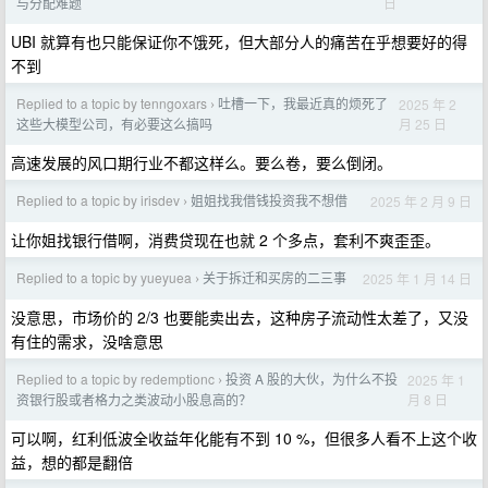
日
与分配难题
UBI 就算有也只能保证你不饿死，但大部分人的痛苦在乎想要好的得
不到
Replied to a topic by tenngoxars
吐槽一下，我最近真的烦死了
2025 年 2
›
月 25 日
这些大模型公司，有必要这么搞吗
高速发展的风口期行业不都这样么。要么卷，要么倒闭。
Replied to a topic by irisdev
姐姐找我借钱投资我不想借
2025 年 2 月 9 日
›
让你姐找银行借啊，消费贷现在也就 2 个多点，套利不爽歪歪。
Replied to a topic by yueyuea
关于拆迁和买房的二三事
2025 年 1 月 14 日
›
没意思，市场价的 2/3 也要能卖出去，这种房子流动性太差了，又没
有住的需求，没啥意思
Replied to a topic by redemptionc
投资 A 股的大伙，为什么不投
2025 年 1
›
月 8 日
资银行股或者格力之类波动小股息高的？
可以啊，红利低波全收益年化能有不到 10 %，但很多人看不上这个收
益，想的都是翻倍