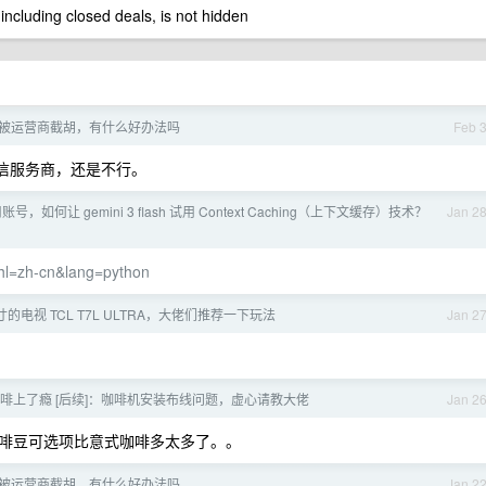
 including closed deals, is not hidden
被运营商截胡，有什么好办法吗
Feb 
短信服务商，还是不行。
用账号，如何让 gemini 3 flash 试用 Context Caching（上下文缓存）技术？
Jan 2
?hl=zh-cn&lang=python
寸的电视 TCL T7L ULTRA，大佬们推荐一下玩法
Jan 2
啡上了瘾 [后续]：咖啡机安装布线问题，虚心请教大佬
Jan 2
啡豆可选项比意式咖啡多太多了。。
被运营商截胡，有什么好办法吗
Jan 2