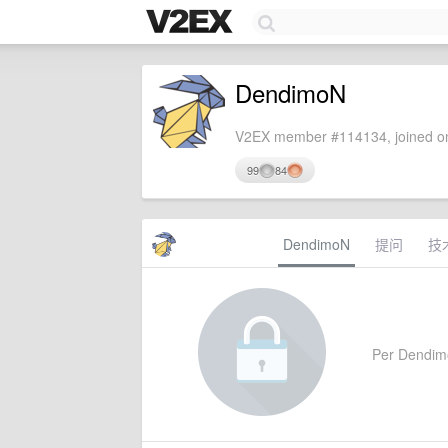
DendimoN
V2EX member #114134, joined on
99
84
DendimoN
提问
技
Per DendimoN