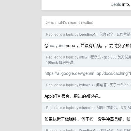
Deals
info,
DendimoN's recent replies
Replied to a topic by
DendimoN
信息安全
公司营销
›
›
@
huayune
nope ，并没有后续。。尝试换了
Replied to a topic by
mfsw
程序员
gcp 300 美刀试
›
›
100rmb 红包答谢
https://ai.google.dev/gemini-api/docs/caching
Replied to a topic by
bytewalk
问与答
买了一台 65 
›
›
AppleTV 很爽，用过的都说好。
Replied to a topic by
miusmile
咖啡
戒烟后，又对咖
›
›
如果执迷于做咖啡，何不搞一套手冲器具呢，咖
Replied to a topic by
DendimoN
信息安全
公司营销
›
›