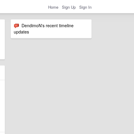
Home
Sign Up
Sign In
DendimoN's recent timeline
updates