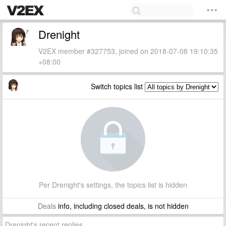
Drenight
V2EX member #327753, joined on 2018-07-08 19:10:35
+08:00
Switch topics list
Per Drenight's settings, the topics list is hidden
Deals
info, including closed deals, is not hidden
Drenight's recent replies