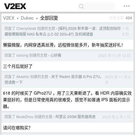
V2EX
Dukec
全部回复
回复总数
424
›
›
回复了 CherryGods 创建的主题
[福利] 2026 新年第一波：送顶配创始珍
1 月
›
9 日
藏版懒猫微服 NAS 私有云 (LC-02 32G+8T) 及机械键盘
懒猫微服，内网穿透真丝滑，远程微信能多开，新年抽奖送好礼！
回复了 cocong 创建的主题
心好痛
2025 年 11 月 12 日
›
三个月后就好了
回复了 Akashic 创建的主题
关于 Redmi 显示器 G Pro 27U，
2025 年 11 月 2
›
日
想请教一下
618 的时候买了 GPro27U ，用了三天果断退了。看 HDR 内容确实效
果挺好的，但是日常使用真的很难受，感觉不如普通 IPS 面板的显示
器。
回复了 MuskZhou 创建的主题
阿里云 200M 服务器用途
2025 年 2 月 1 日
›
请问在哪购买？