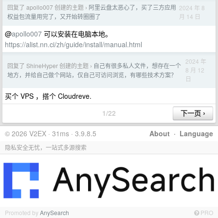
回复了 apollo007 创建的主题
阿里云盘太恶心了，买了三方应用
2024 年 8
›
月 14 日
权益包流量用完了，又开始转圈圈了
@
apollo007
可以安装在电脑本地。
https://alist.nn.ci/zh/guide/install/manual.html
2024 年
回复了 ShineHyper 创建的主题
自己有很多私人文件，想存在一个
›
8 月 12
地方，并给自己做个网站，仅自己可访问浏览，有哪些技术方案？
日
买个 VPS ，搭个 Cloudreve.
1/22
© 2026 V2EX · 31ms · 3.9.8.5
About
·
Language
隐私安全无忧，一站式多源搜索
Promoted by
AnySearch
PRO