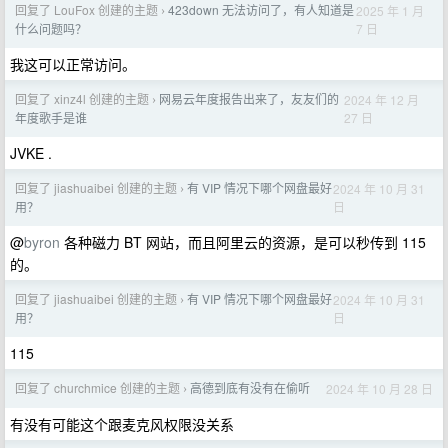
回复了 LouFox 创建的主题
423down 无法访问了，有人知道是
2025 年 1 月
›
7 日
什么问题吗？
我这可以正常访问。
回复了 xinz4l 创建的主题
网易云年度报告出来了，友友们的
2024 年 12 月
›
27 日
年度歌手是谁
JVKE .
回复了 jiashuaibei 创建的主题
有 VIP 情况下哪个网盘最好
2024 年 10 月 31
›
日
用？
@
byron
各种磁力 BT 网站，而且阿里云的资源，是可以秒传到 115
的。
回复了 jiashuaibei 创建的主题
有 VIP 情况下哪个网盘最好
2024 年 10 月 31
›
日
用？
115
回复了 churchmice 创建的主题
高德到底有没有在偷听
2024 年 10 月 28 日
›
有没有可能这个跟麦克风权限没关系