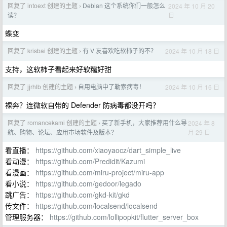
回复了 intoext 创建的主题
Debian 这个系统你们一般怎么
2024 年 10 月 20
›
日
读？
蝶变
回复了 krisbai 创建的主题
有 V 友喜欢吃软柿子的不？
2024 年 10 月 18 日
›
支持，这软柿子看起来好软糯好甜
回复了 jjrhlb 创建的主题
自用电脑中了勒索病毒！
2024 年 10 月 16 日
›
裸奔？连微软自带的 Defender 防病毒都没开吗？
回复了 romancekami 创建的主题
买了新手机，大家推荐用什么导
2024 年 8
›
月 29 日
航、购物、论坛、应用市场软件及版本？
看直播：
https://github.com/xiaoyaocz/dart_simple_live
看动漫：
https://github.com/Predidit/Kazumi
看漫画：
https://github.com/miru-project/miru-app
看小说：
https://github.com/gedoor/legado
跳广告：
https://github.com/gkd-kit/gkd
传文件：
https://github.com/localsend/localsend
管理服务器：
https://github.com/lollipopkit/flutter_server_box