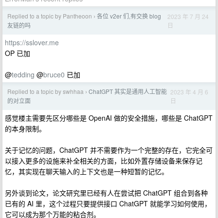
Replied to a topic by Pantheoon
各位 v2er 们,有交换 blog
2023 年 7 月 24
›
日
友链的吗
https://sslover.me
OP 已加
@
tedding
@
bruce0
已加
Replied to a topic by swhhaa
ChatGPT 其实是通用人工智能
2023 年 4 月 6
›
日
的对立面
感觉楼主需要先区分哪些是 OpenAI 做的安全措施，哪些是 ChatGPT
的本身限制。
关于记忆的问题，ChatGPT 并不需要作为一个完整的存在，它完全可
以接入更多的设施来补全相关的方面，比如外置存储设备来保存记
忆，其实现在聊天输入的上下文也是一种短暂的记忆。
另外谈到论文，论文研究里已经有人在尝试把 ChatGPT 组合到各种
已有的 AI 里，这个过程只要提供接口 ChatGPT 就能学习如何使用，
它可以成为那个万能的粘合剂。