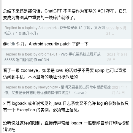
总结下来还是那句话，ChatGPT 不需要作为完整的 AGI 存在，它只
要成为拼图其中重要的一块碎片就够了。
Replied to a topic by Achophiark
都升级安卓 12 了吗，又收到
2022 年 5 月
›
21 日
推送了？到底升不升？
@
qfdk
你好，Android security patch 了解一下
Replied to a topic by droidmax61
Vivo 手机某系统进程开放
2021 年 5 月
›
25 日
55555 端口疑似用作 mCDN
看了一眼 zoomeye，如果是 ipv6 的话似乎不需要 upnp 也可以直接
访问到手机，本地监听的地址也挺危险的
Replied to a topic by Newyorkcity
请问又要靠抛出异常中断后续操
2021 年 4
›
月 24 日
作，又要记录日志时最优雅的操作应该是？（ Java ）
> 而 logback 或者说常见的 java 日志系统又不允许 log 的参数仅仅只
有一个 Exception 的实例，必须带上信息。
没听说过这样的限制，直接传异常给 logger 一般都能自动打印堆栈和
错误吧