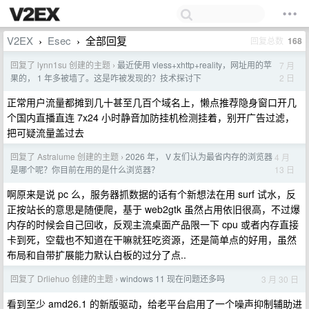
V2EX
Esec
全部回复
回复总数
168
›
›
回复了 lynn1su 创建的主题
最近使用 vless+xhttp+reality，网址用的苹
7 月
›
2 日
果的， 1 年多被墙了。这是咋被发现的？技术探讨下
正常用户流量都摊到几十甚至几百个域名上，懒点推荐隐身窗口开几
个国内直播直连 7x24 小时静音加防挂机检测挂着，别开广告过滤，
把可疑流量盖过去
回复了 Astralume 创建的主题
2026 年， V 友们认为最省内存的浏览器
4 月
›
13 日
是哪个呢？你目前在用的是什么浏览器？
啊原来是说 pc 么，服务器抓数据的话有个新想法在用 surf 试水，反
正按站长的意思是随便爬，基于 web2gtk 虽然占用依旧很高，不过爆
内存的时候会自己回收，反观主流桌面产品限一下 cpu 或者内存直接
卡到死，空载也不知道在干嘛就狂吃资源，还是简单点的好用，虽然
布局和自带扩展能力默认白板的过分了点..
回复了 Drliehuo 创建的主题
windows 11 现在问题还多吗
3 月 30 日
›
看到至少 amd26.1 的新版驱动，给老平台启用了一个噪声抑制辅助进