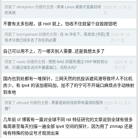
回复了 stinkytofux 创建的主题
原来 Linux 桌面才是最封闭
2025 年 12 月 16
›
日
的系统.
不要有太多包袱，该 root 就上，怕收不住就留个自毁按钮吧
回复了 boringwheat 创建的主题
在 AI 冲击下，我发现 [书签] 里
2025 年 12
›
月 11 日
技术分类已经失去了存在的必要
自己可以用不上，万一哪天别人需要..还是我想太多了
回复了 neetz 创建的主题
想把 NAS 的服务通过 FRP 映射到公
2025 年 12
›
月 9 日
网，只通过域名访问不暴露端口，风险大吗？
国内也到处都有一堆探针，三网天然的抗投诉避风港导致坏人不比机
房少，有 ipv4 的该加密码加，加不了的宁可不开端口麻烦点手动映射
到本地
回复了 ethusdt 创建的主题
黑客是如何找到带有漏洞的服务
2025 年 12 月 8
›
日
器？
几年前 cf 博客有一篇对全球不同 rst 特征研究的文章说到全球有很多
每周甚至每天扫描一遍全部 ipv4 空间的探针，因为用了 znmap 还是
啥有特殊的协议号才观测出来