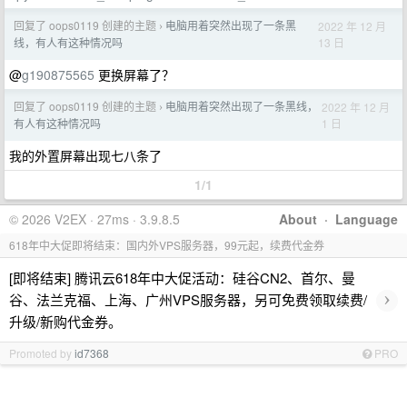
回复了 oops0119 创建的主题
电脑用着突然出现了一条黑
2022 年 12 月
›
13 日
线，有人有这种情况吗
@
g190875565
更换屏幕了？
回复了 oops0119 创建的主题
电脑用着突然出现了一条黑线，
2022 年 12 月
›
1 日
有人有这种情况吗
我的外置屏幕出现七八条了
1/1
© 2026 V2EX · 27ms · 3.9.8.5
About
·
Language
618年中大促即将结束：国内外VPS服务器，99元起，续费代金券
[即将结束] 腾讯云618年中大促活动：硅谷CN2、首尔、曼
›
谷、法兰克福、上海、广州VPS服务器，另可免费领取续费/
升级/新购代金券。
Promoted by
id7368
PRO