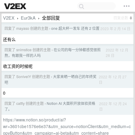
V2EX
Eur3kA
全部回复
回复总数
8
›
›
回复了 mayaso 创建的主题
one 超大杯一发车 还有 2 位置
2023 年 2 月 14 日
›
还有么
回复了 snimstice 创建的主题
在公司的每一分钟都感觉很煎
2022 年 12 月
›
28 日
熬，有跟我一样的人吗
收工资的时候呢
回复了 SonivelY 创建的主题
大家来晒一晒自己的年终奖
2022 年 12 月 27
›
日
吧
0
回复了 catfly 创建的主题
Notion AI 大面积开放体验资格
2022 年 12 月 24
›
日
了。
https://www.notion.so/product/ai?
wr=3601cbe1576e6e37&utm_source=notionClient&utm_medium=c
opyButton&utm_campaign=ai-beta&utm_content=share