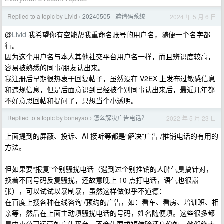
Replied to a topic by Livid
20240505 - 邀请码系统
2024 年 5 月 6 日
›
@
Livid
我希望你有空能帮我重命名账号的用户名，随便一个名字都
行。
因为这个用户名与本人其他社交平台用户名一样，而且辨识度较高，
容易被熟悉的同事/朋友认出来。
我注册后早期很热衷于回复帖子，虽然没在 V2EX 上发布过敏感信息
和违规信息，但是后面意识到已经被个别同事认出来后，最近几年都
不好意思回帖和提问了，只想当个小透明。
Replied to a topic by boneyao
怎么解决广告电话？
2022 年 5 月 23 日
›
上面提到的屏蔽、投诉、AI 接听等都是“解决”广告 /推销电话的有用的
方法。
但如果要“报复”个别骚扰电话（遇到过个别推销的人脾气臭搞针对，
换着不同号码反复骚扰，还故意晚上 10 点打电话，语气也很嚣
张），可以试试以暴制暴，虽然这样做似乎不道德：
在百度上搜各种在线咨询 /预约的广告，如：看车、看房、培训班、相
亲等，然后在上面主动填骚扰电话的号码，姓名随便填。这些很多都