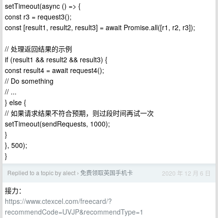
setTimeout(async () => {
const r3 = request3();
const [result1, result2, result3] = await Promise.all([r1, r2, r3]);
// 处理返回结果的示例
if (result1 && result2 && result3) {
const result4 = await request4();
// Do something
// ...
} else {
// 如果请求结果不符合预期，则过段时间再试一次
setTimeout(sendRequests, 1000);
}
}, 500);
}
Replied to a topic by alect
免费领取英国手机卡
2020 年 12 月 6 日
›
接力：
https://www.ctexcel.com/freecard/?
recommendCode=UVJP&recommendType=1