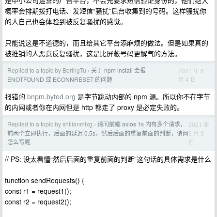
是中小公司运营的广告平台，不会先要求短信验证身份的，他们绝大
概率会排期拨打电话、发短信“骚扰”后台收集到的号码。这样骚扰你
的人自己也会体验到被反复骚扰的感觉。
只能说这是不道德的，而且给其它平台添麻烦的做法。但是如果真的
被推销的人恶意反复骚扰，这是比屏蔽号码更解气的方法。
Replied to a topic by BoringTu
关于 npm install 会报
2021 年 6
›
月 4 日
ENOTFOUND 或 ECONNRESET 的问题
报错的
bnpm.byted.org
是字节跳动内部的 npm 源。所以你不在字节
的内网或者你在内网但是 http 都走了 proxy 是必定失败的。
Replied to a topic by shilianmlxg
请问前端 axios 1s 内有多个请求，
2021 年
›
6 月 3
前两个立即执行，后面的延迟 0.5s，然后后面的重复前面的判断，请问
日
怎么写呢
// PS: 没太看懂“然后后面的重复前面的判断”这句话的具体需求是什么
function sendRequests() {
const r1 = request1();
const r2 = request2();