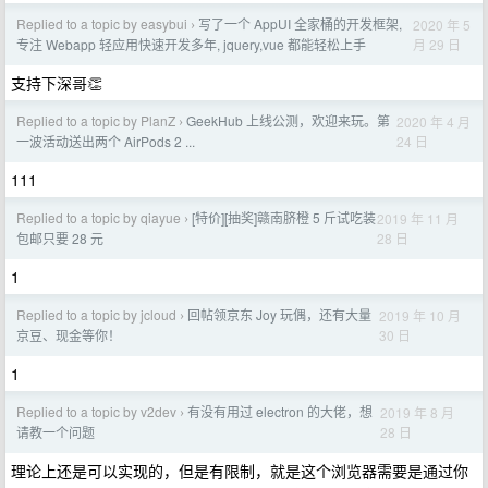
Replied to a topic by easybui
写了一个 AppUI 全家桶的开发框架,
2020 年 5
›
月 29 日
专注 Webapp 轻应用快速开发多年, jquery,vue 都能轻松上手
支持下深哥👏
Replied to a topic by PlanZ
GeekHub 上线公测，欢迎来玩。第
2020 年 4 月
›
24 日
一波活动送出两个 AirPods 2 ...
111
Replied to a topic by qiayue
[特价][抽奖]赣南脐橙 5 斤试吃装
2019 年 11 月
›
28 日
包邮只要 28 元
1
Replied to a topic by jcloud
回帖领京东 Joy 玩偶，还有大量
2019 年 10 月
›
30 日
京豆、现金等你！
1
Replied to a topic by v2dev
有没有用过 electron 的大佬，想
2019 年 8 月
›
28 日
请教一个问题
理论上还是可以实现的，但是有限制，就是这个浏览器需要是通过你