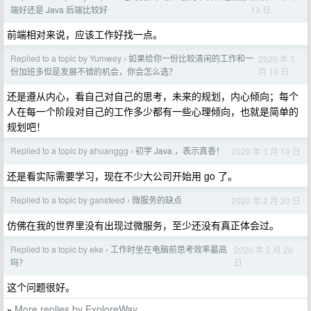
13 日
端好还是 Java 后端比较好
前端相对来说，应该工作好找一点。
Replied to a topic by Yumwey
如果给你一份比较清闲的工作和一
2020 年 3
›
月 10 日
份加班多但是发展不错的机会，你会怎么选？
还是遵从内心，看自己对自己的思考，未来的规划，内心倾向；每个
人在每一个阶段对自己的工作多少都有一些心理倾向，也就是简单的
规划吧！
Replied to a topic by ahuanggg
初学 Java ，表示真香！
2020 年 3 月 10 日
›
还是看实际需要学习，现在不少大公司开始用 go 了。
Replied to a topic by gansteed
微服务的缺点
2020 年 2 月 20 日
›
仿佛在我的世界里没有出现过微服务，至少还没有真正体会过。
Replied to a topic by eke
工作时坐在电脑前思考效率最高
2020 年 2 月 20
›
日
吗？
这个问题很好。
More replies by ExploreWay
»