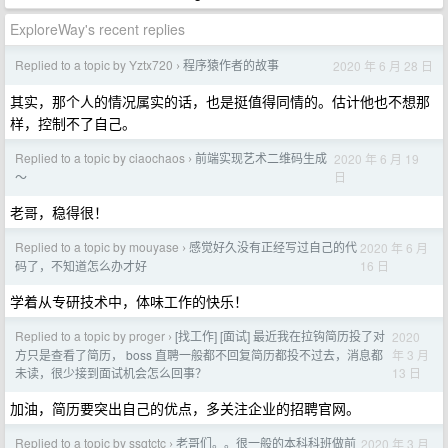
ExploreWay's recent replies
Replied to a topic by Yztx720
程序猿作者的故事
2020 年 6 月 28 日
›
其实，那个人的情况属实的话，也是挺值得同情的。估计他也不想那
样，控制不了自己。
Replied to a topic by ciaochaos
前端实现艺术二维码生成
2020 年 6 月 19
›
日
～
老哥，稳得很！
Replied to a topic by mouyase
感觉好久没有正经写过自己的代
2020 年 6 月
›
16 日
码了，不知道怎么办才好
学着从专研技术中，体味工作的快乐！
Replied to a topic by proger
[找工作] [面试] 最近我在拉钩简历投了对
2020
›
年 3 月
方只是查看了简历， boss 直聘一般都不回复简历都投不过去，消息都
13 日
未读，很少接到面试机会怎么回事？
加油，简历要突出自己的优点，多关注企业的招聘官网。
Replied to a topic by ssqtctc
老哥们。。很一般的本科科班做前
2020 年 3 月
›