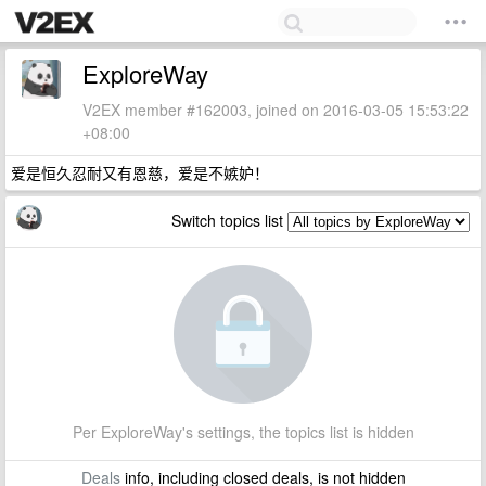
ExploreWay
V2EX member #162003, joined on 2016-03-05 15:53:22
+08:00
爱是恒久忍耐又有恩慈，爱是不嫉妒！
Switch topics list
Per ExploreWay's settings, the topics list is hidden
Deals
info, including closed deals, is not hidden