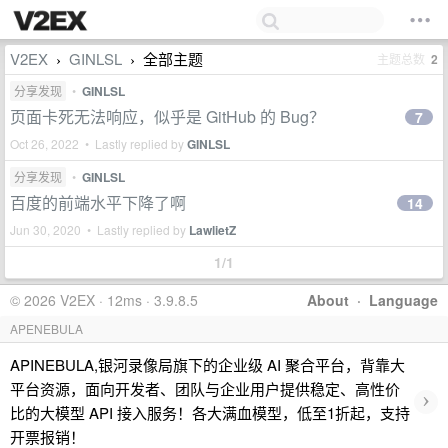
V2EX
GINLSL
全部主题
主题总数
2
›
›
分享发现
•
GINLSL
页面卡死无法响应，似乎是 GitHub 的 Bug？
7
Oct 26, 2022 • Lastly replied by
GINLSL
分享发现
•
GINLSL
百度的前端水平下降了啊
14
Jun 30, 2020 • Lastly replied by
LawlietZ
1/1
© 2026 V2EX · 12ms · 3.9.8.5
About
·
Language
APENEBULA
APINEBULA,银河录像局旗下的企业级 AI 聚合平台，背靠大
平台资源，面向开发者、团队与企业用户提供稳定、高性价
›
比的大模型 API 接入服务！各大满血模型，低至1折起，支持
开票报销！