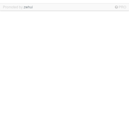
Promoted by
zwhui
PRO