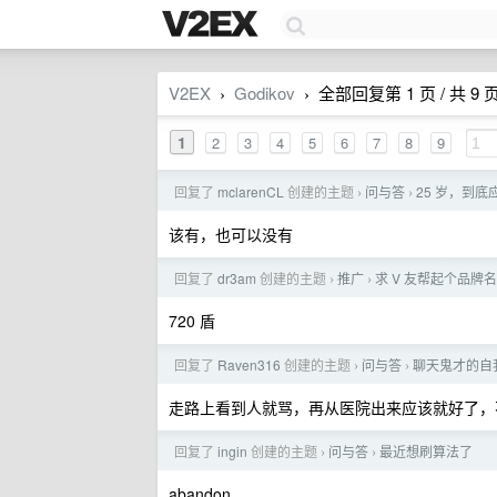
V2EX
Godikov
全部回复第 1 页 / 共 9 
›
›
1
2
3
4
5
6
7
8
9
回复了
mclarenCL
创建的主题
问与答
25 岁，到
›
›
该有，也可以没有
回复了
dr3am
创建的主题
推广
求 V 友帮起个品
›
›
720 盾
回复了
Raven316
创建的主题
问与答
聊天鬼才的自
›
›
走路上看到人就骂，再从医院出来应该就好了，
回复了
ingin
创建的主题
问与答
最近想刷算法了
›
›
abandon