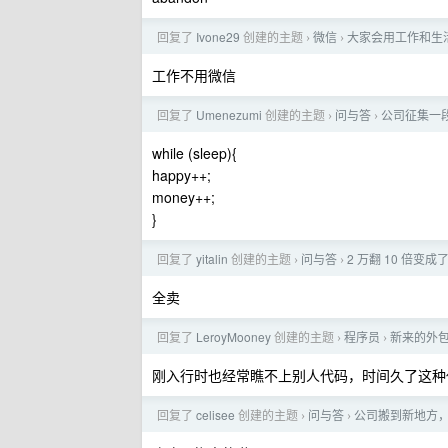
回复了
Ivone29
创建的主题
微信
大家会用工作和生
›
›
工作不用微信
回复了
Umenezumi
创建的主题
问与答
公司征集一段
›
›
while (sleep){
happy++;
money++;
}
回复了
yitalin
创建的主题
问与答
2 万翻 10 倍变
›
›
全卖
回复了
LeroyMooney
创建的主题
程序员
新来的外
›
›
刚入行时也经常瞧不上别人代码，时间久了这种
回复了
celisee
创建的主题
问与答
公司搬到新地方，
›
›