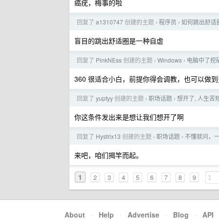
癌疣，梅事的啦
回复了
a1310747
创建的主题
程序员
如何跳出舒适
›
›
盲目的跳出舒适圈是一种自虐
回复了
PinkNEss
创建的主题
Windows
电脑中了挖
›
›
360 很适合小白，前提你得会调教，也可以做
回复了
yuptyy
创建的主题
职场话题
想开了, 人生苦
›
›
你这条件发出来是想让我们想开了啊
回复了
Hystrix13
创建的主题
职场话题
不懂就问，
›
›
来吧，咱们揭竿而起。
1
2
3
4
5
6
7
8
9
About
·
Help
·
Advertise
·
Blog
·
API