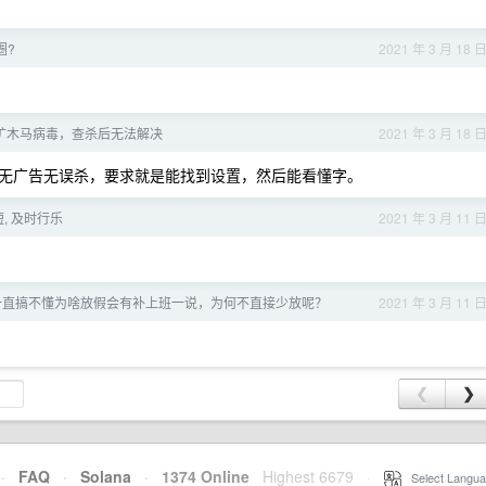
圈?
2021 年 3 月 18 
矿木马病毒，查杀后无法解决
2021 年 3 月 18 
到无广告无误杀，要求就是能找到设置，然后能看懂字。
短, 及时行乐
2021 年 3 月 11 
一直搞不懂为啥放假会有补上班一说，为何不直接少放呢？
2021 年 3 月 11 
❮
❯
·
FAQ
·
Solana
·
1374 Online
Highest 6679
·
Select Langua