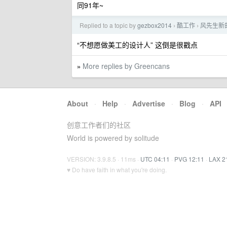
同91年~
Replied to a topic by
gezbox2014
酷工作
风先生新
›
›
“不想愿做美工的设计人” 这倒是很戳点
More replies by Greencans
»
About
·
Help
·
Advertise
·
Blog
·
API
创意工作者们的社区
World is powered by solitude
VERSION: 3.9.8.5 · 11ms ·
UTC 04:11
·
PVG 12:11
·
LAX 2
♥ Do have faith in what you're doing.