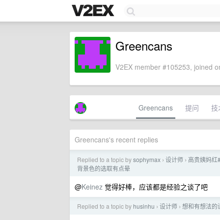
Greencans
V2EX member #105253, joined on
Greencans
提问
技
Greencans's recent replies
Replied to a topic by
sophymax
设计师
高贵姨妈红#
›
›
背景色的选取有点晕
@
Keinez
觉得好棒，应该都是经验之谈了吧
Replied to a topic by
husinhu
设计师
想和有想法的
›
›