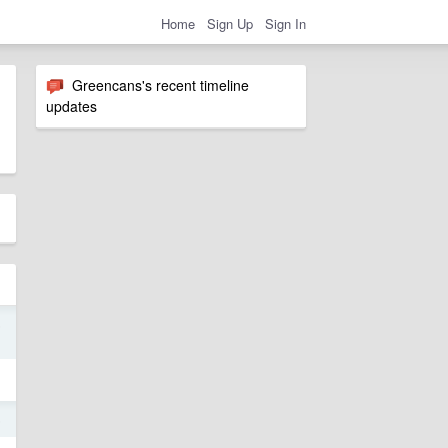
Home
Sign Up
Sign In
Greencans's recent timeline
updates
5
5