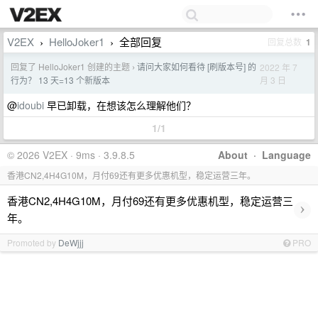
V2EX
HelloJoker1
全部回复
回复总数
1
›
›
回复了 HelloJoker1 创建的主题
请问大家如何看待 [刷版本号] 的
2022 年 7
›
月 3 日
行为？ 13 天=13 个新版本
@
idoubi
早已卸载，在想该怎么理解他们？
1/1
© 2026 V2EX · 9ms · 3.9.8.5
About
·
Language
香港CN2,4H4G10M，月付69还有更多优惠机型，稳定运营三年。
香港CN2,4H4G10M，月付69还有更多优惠机型，稳定运营三
›
年。
Promoted by
DeWjjj
PRO