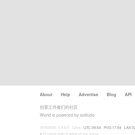
About
·
Help
·
Advertise
·
Blog
·
API
创意工作者们的社区
World is powered by solitude
VERSION: 3.9.8.5 · 13ms ·
UTC 09:54
·
PVG 17:54
·
LAX 0
♥ Do have faith in what you're doing.