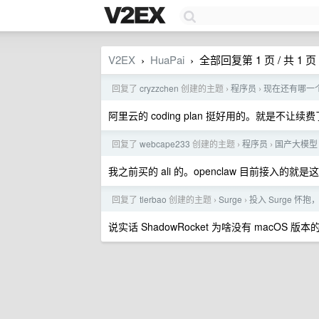
V2EX
HuaPai
全部回复第 1 页 / 共 1 页
›
›
回复了
cryzzchen
创建的主题
程序员
现在还有哪一个国
›
›
阿里云的 coding plan 挺好用的。就是不让续
回复了
webcape233
创建的主题
程序员
国产大模型 c
›
›
我之前买的 ali 的。openclaw 目前接入的就是
回复了
tlerbao
创建的主题
Surge
投入 Surge 怀抱，
›
›
说实话 ShadowRocket 为啥没有 macOS 版本