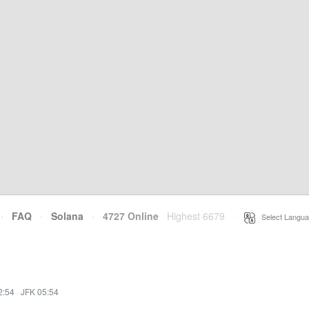
·
FAQ
·
Solana
·
4727 Online
Highest 6679
·
Select Langua
2:54
·
JFK 05:54