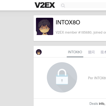
INTOX8O
V2EX member #185680, joined on
INTOX8O
提问
技
Per INTOX8O'
Deals
info,