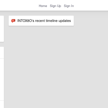
Home
Sign Up
Sign In
INTOX8O's recent timeline updates