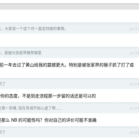
一天，大家说一个这个月一直坚持做的事情。
Jul 3
游，恩施与张家界推荐哪里
Jul 2
前一年去过了黄山给我的震撼更大。特别是被张家界的猴子抓了打了疫
职了
Jul 2
和对你的态度，不是到走流程那一步留的话还是可以的
靠一张嘴, 现在背调开始心虚了啊.......
Jul 2
那么 NB 的可能性吗？你对自己的评价可能不准确
职了
Jul 2