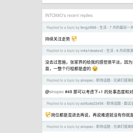
INTOX8O's recent replies
Replied to a topic by
fengzi666
生活
7 月的最后
›
›
持续关注走势
Replied to a topic by
m4a1deakvv2
生活
8 月初旅
›
›
没去过恩施，张家界的给我的感觉很平淡，因为
苗，一整个行程都是虚的
Replied to a topic by
sinopec
职场话题
兄弟们提离
›
›
@
sinopec
#49 那可以考虑下+1 的处事态度
Replied to a topic by
solitude23456
职场话题
面试全
›
›
岗位都是混进去再说，再说难道就没有你就是
Replied to a topic by
sinopec
职场话题
兄弟们提离
›
›