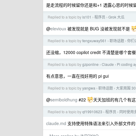
是走流程的时候留你还是和+1 透露心思的时候
Replied to a topic by
is101
程序员
Grok 大瓜
›
›
@
elevioux
被发现就是 BUG 没被发现就不是
Replied to a topic by
fengxuway561
职场话题
你们公
›
›
还没缩，12000 copilot credit 不清楚是哪个套餐，20
Replied to a topic by
gzponline
Claude
Pi coding 
›
›
有点意思，一直在找好用的 pi gui
Replied to a topic by
yangwa
职场话题
大家周围 3
›
›
@
semiboldhung
#22
天天加班的有几个有这
Replied to a topic by
qf19910623
程序员
同时使用多
›
›
claude.md
支持使用特殊语法来引入外部文件