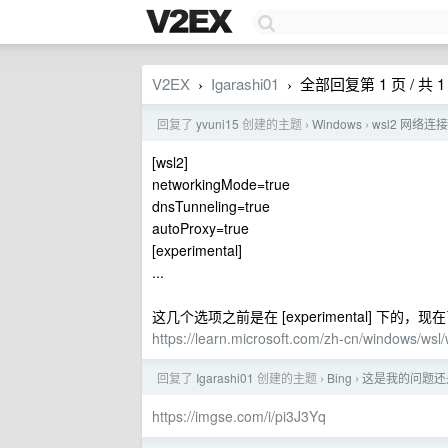
V2EX
Igarashi01
全部回复第 1 页 / 共 1
›
›
回复了
yvuni15
创建的主题
Windows
wsl2 网络连
›
›
[wsl2]
networkingMode=true
dnsTunneling=true
autoProxy=true
[experimental]
...
这几个选项之前是在 [experimental] 下的，
https://learn.microsoft.com/zh-cn/windows/wsl/
回复了
Igarashi01
创建的主题
Bing
这是我的问题还是
›
›
https://imgse.com/i/pi3J3Yq