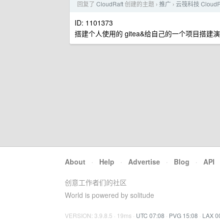
回复了
CloudRaft
创建的主题
推广
云筏科技 Cloud
›
›
ID: 1101373
搭建个人使用的 gitea&给自己的一个项目搭建
About
·
Help
·
Advertise
·
Blog
·
API
创意工作者们的社区
World is powered by solitude
VERSION: 3.9.8.5 · 19ms ·
UTC 07:08
·
PVG 15:08
·
LAX 0