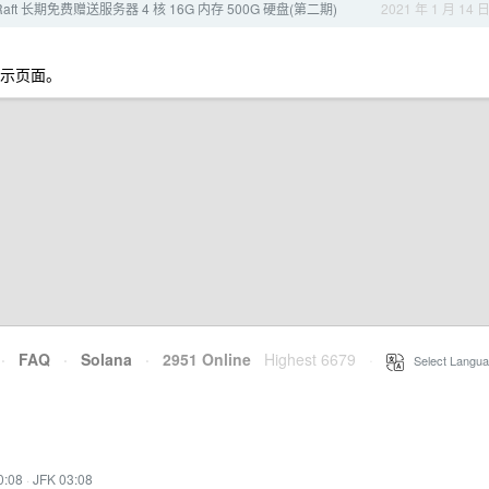
Raft 长期免费赠送服务器 4 核 16G 内存 500G 硬盘(第二期)
2021 年 1 月 14 
演示页面。
·
FAQ
·
Solana
·
2951 Online
Highest 6679
·
Select Langua
0:08
·
JFK 03:08