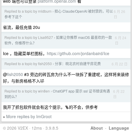
web 端也可以登录
platform.openai.com
看
Replied to a topic by rnldburn
担心 Claude/OpenAI 被封禁的，可以
6 月 26
›
日
参考下这个
省流，最低充值 20u
Replied to a topic by Lisa9527
如果让你推荐 macOS 最喜欢的一款
6 月 24
›
日
软件，你推荐什么？
Ice ，隐藏菜单栏图标，
https://github.com/jordanbaird/Ice
Replied to a topic by fish2050
分享：皖北农村自建平房花费
6 月 22 日
›
@
fish2050
#3 旁边的砖瓦房为什么不一块拆了重建呢，这样将来装修
好，与新房格格不入🤣
Replied to a topic by win8en
ChatGPT app 提示 ssl 证书错误有遇
6 月 22
›
日
到的么？
我开了抓包软件就会有这个提示，🪜的不会，供参考
More replies by ImGroot
»
© 2026 V2EX · 12ms · 3.9.8.5
About
·
Language