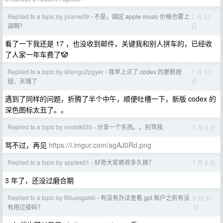
Replied to a topic by yiranw09
不是，国区 apple music 价格也要上
7 月 23
›
日
调啊？
看了一下我还是 17 ，也没收到邮件，关键我和别人拼车的，已经收
了人家一年车费了🤡
Replied to a topic by allengu2pgyer
我早上点了 codex 的更新按
7 月 10
›
日
钮，天塌了
遇到了同样的问题，折腾了半个中午，顺便吐槽一下，新版 codex 的
深色图标太丑了。。
Replied to a topic by noob9030
分享一个东西。。别骂我
7 月 9 日
›
骂不过，再见
https://i.imgur.com/agAJ0Rd.png
Replied to a topic by apples01
好奇大家裤衩多久换？
7 月 8 日
›
3 年了，还没过磨合期
Replied to a topic by Biluesgakki
有没有办法查看 gpt 账户之前有没
6 月 30
›
日
有用过接码？