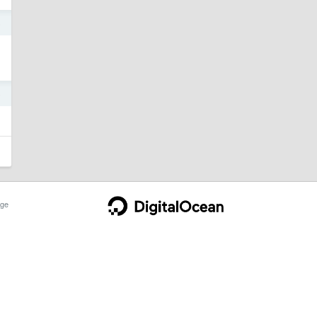
5
5
ge