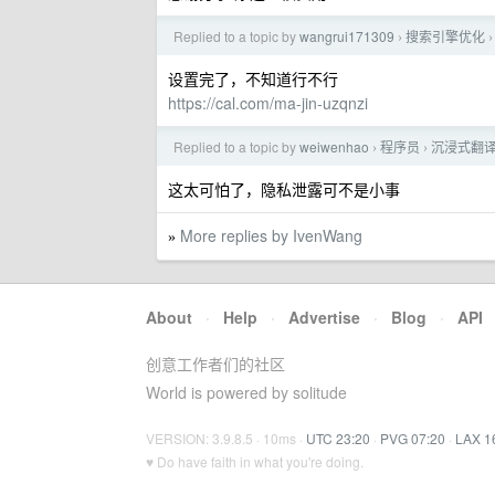
Replied to a topic by
wangrui171309
搜索引擎优化
›
›
设置完了，不知道行不行
https://cal.com/ma-jin-uzqnzi
Replied to a topic by
weiwenhao
程序员
沉浸式翻
›
›
这太可怕了，隐私泄露可不是小事
More replies by IvenWang
»
About
·
Help
·
Advertise
·
Blog
·
API
创意工作者们的社区
World is powered by solitude
VERSION: 3.9.8.5 · 10ms ·
UTC 23:20
·
PVG 07:20
·
LAX 1
♥ Do have faith in what you're doing.