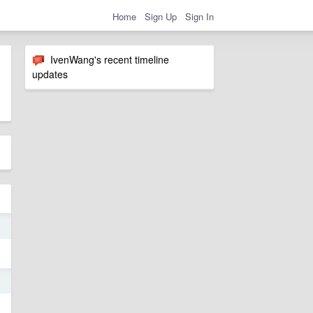
Home
Sign Up
Sign In
IvenWang's recent timeline
updates
1
2