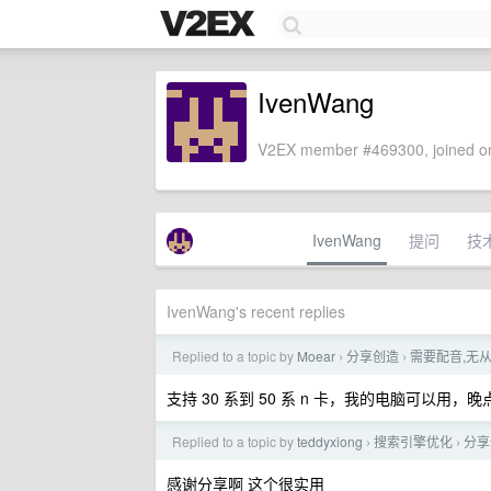
IvenWang
V2EX member #469300, joined on
IvenWang
提问
技
IvenWang's recent replies
Replied to a topic by
Moear
分享创造
需要配音,无从
›
›
支持 30 系到 50 系 n 卡，我的电脑可以用，
Replied to a topic by
teddyxiong
搜索引擎优化
分享
›
›
感谢分享啊 这个很实用