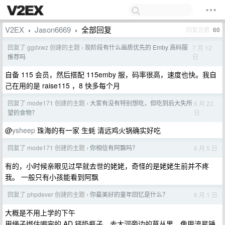
V2EX
Jason6669
全部回复
回复总数
60
›
›
回复了 ggdxwz 创建的主题
现阶段有什么画质优先的 Emby 高码服
7 月 12
›
日
推荐吗
自备 115 会员，然后搭配 115emby 服，码率很高，速度也快。我自
己在用的是 raise115 ，8 快多每个月
回复了 mode171 创建的主题
大家有没有特别想吃，但吃到后大失所
6 月 22
›
日
望的食物？
@
ysheep
珠海的有一家 生蚝 清远鸡火锅确实好吃
回复了 mode171 创建的主题
你相信有阿飘吗？
6 月 5 日
›
有的，小时候亲眼见过早就去世的姥姥，奇怪的是姥姥生前并不疼
我。 一般只有小孩能看到阿飘
回复了 phpdever 创建的主题
你最美好的童年回忆是什么？
6 月 1 日
›
大概是不用上学的下午
用绳子绑住喝完的 AD 钙奶瓶子，去大河旁边的草丛里，像甩流星锤