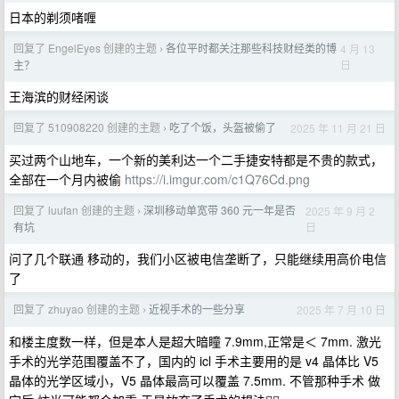
日本的剃须啫喱
回复了 EngelEyes 创建的主题
各位平时都关注那些科技财经类的博
4 月 13
›
日
主？
王海滨的财经闲谈
回复了 510908220 创建的主题
吃了个饭，头盔被偷了
2025 年 11 月 21 日
›
买过两个山地车，一个新的美利达一个二手捷安特都是不贵的款式，
全部在一个月内被偷
https://i.imgur.com/c1Q76Cd.png
回复了 luufan 创建的主题
深圳移动单宽带 360 元一年是否
2025 年 9 月 2
›
日
有坑
问了几个联通 移动的，我们小区被电信垄断了，只能继续用高价电信
了
回复了 zhuyao 创建的主题
近视手术的一些分享
2025 年 7 月 10 日
›
和楼主度数一样，但是本人是超大暗瞳 7.9mm,正常是＜ 7mm. 激光
手术的光学范围覆盖不了，国内的 icl 手术主要用的是 v4 晶体比 V5
晶体的光学区域小，V5 晶体最高可以覆盖 7.5mm. 不管那种手术 做