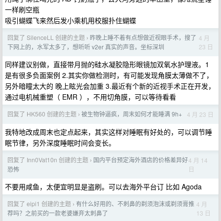
一样刷空瓶
吸引蝴蝶飞来然后发小乘机用校服扑住蝴蝶
回复了 SilenceLL 创建的主题
昨晚上睡不着有点想做近视眼手术，搜了
4 月
›
23 日
下网上的，水军太多了，想听听 v2er 真实的声音。坐标深圳
同样建议别做，直接带月抛的硅水凝胶隐形眼镜加双氧水护理液。1
是有很多负面案例 2.其实你做检测时，有可能发现角膜太薄做不了，
另外暗瞳太大的 晚上眩光会加重 3.最近有个新的近视手术正在开发，
通过电机械重塑（ EMR ），不用切角膜，可以等待看看
回复了 HK560 创建的主题
被生物钟逼疯，周末如何才能睡满 9h+
4 月 23 日
›
我特地改成周末也定点起来，其实这样对睡眠有好处的，可以调节睡
眠节律，另外深度睡眠时间会变长。
回复了 Inn0Vat10n 创建的主题
国内平台预定海外酒店的价格差异好
4 月 14
›
日
恐怖
不要用咸鱼，太便宜明显是盗刷。可以去海外平台订 比如 Agoda
回复了 eipi1 创建的主题
有什么好用的、不刺鼻的剃须泡沫或剃须膏推
4 月
›
13 日
荐吗？之前买的一款老婆嫌弃太刺鼻了