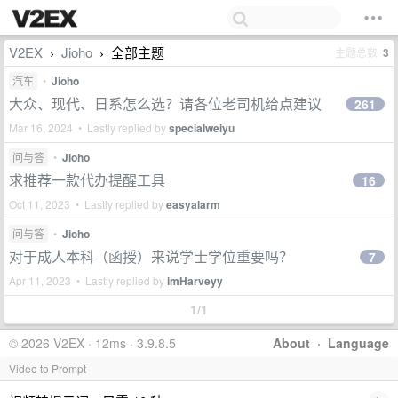
V2EX
Jioho
全部主题
主题总数
3
›
›
汽车
•
Jioho
大众、现代、日系怎么选？请各位老司机给点建议
261
Mar 16, 2024 • Lastly replied by
specialweiyu
问与答
•
Jioho
求推荐一款代办提醒工具
16
Oct 11, 2023 • Lastly replied by
easyalarm
问与答
•
Jioho
对于成人本科（函授）来说学士学位重要吗？
7
Apr 11, 2023 • Lastly replied by
imHarveyy
1/1
© 2026 V2EX · 12ms · 3.9.8.5
About
·
Language
Video to Prompt