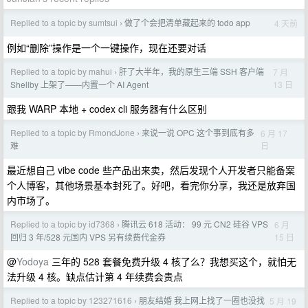
Replied to a topic by sumtsui
做了个会把清单藏起来的 todo app
4 天前
›
例如“删除”操作是一个一键操作，现在还要对话
Replied to a topic by mahui
肝了大半年，我的原生三端 SSH 客户端
7 月
›
13 日
Shellby 上架了——内置一个 AI Agent
跟我 WARP 本地 + codex cli 服务器有什么区别
Replied to a topic by RmondJone
来说一说 OPC 这个事到底有多
6 月 17
›
日
难
最近想自己 vibe code 些产品出来卖，然后发现个人开发者只能备案
个人博客，其他场景基本封死了。好吧，看完你分享，我还是放弃国
内市场了。
Replied to a topic by id7368
腾讯云 618 活动： 99 元 CN2 硅谷 VPS
6 月
›
15 日
回归 3 年/528 元国内 VPS 另有续费代金券
@
Yodoya
三年的 528 套餐免费升级 4 核了么？我想买这个，就怕无
法升级 4 核。缺点估计第 4 年续费会贵点
Replied to a topic by 123271616
朋友结婚 我上网上找了一圈也没找
5 月 19
›