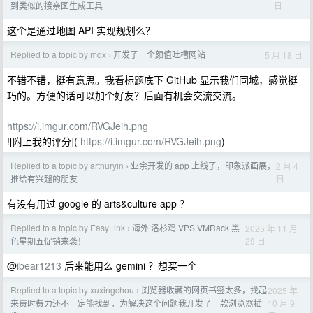
日
到类似的接亲图生成工具
这个是通过地图 API 实现规划么？
Replied to a topic by mqx
开发了一个颜值吐槽网站
5 月 18 日
›
不错不错，挺有意思。我看标题底下 GitHub 显示我们同城，感觉挺
巧的。方便的话可以加个好友？后面有机会交流交流。
https://i.imgur.com/RVGJeih.png
![附上我的评分](
https://i.imgur.com/RVGJeih.png
)
Replied to a topic by arthuryin
业余开发的 app 上线了，印象派画展，
2 月 4
›
日
推给有兴趣的朋友
有没有用过 google 的 arts&culture app ？
Replied to a topic by EasyLink
海外 洛杉鸡 VPS VMRack 黑
2025 年 11 月
›
29 日
色星期五促销来袭！
@
ibear1213
后来能用么 gemini ？想买一个
Replied to a topic by xuxingchou
浏览器收藏的网页书签太多，找起
2025 年
›
10 月 9
来费时费力还不一定能找到，为解决这个问题我开发了一款浏览器插