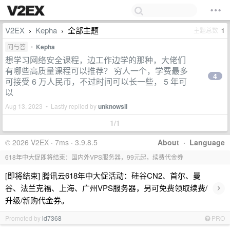
V2EX
Kepha
全部主题
主题总数
1
›
›
问与答
•
Kepha
想学习网络安全课程，边工作边学的那种，大佬们
有哪些高质量课程可以推荐？ 穷人一个，学费最多
4
可接受 6 万人民币，不过时间可以长一些， 5 年可
以
Aug 13, 2023 • Lastly replied by
unknowsll
1/1
© 2026 V2EX · 7ms · 3.9.8.5
About
·
Language
618年中大促即将结束：国内外VPS服务器，99元起，续费代金券
[即将结束] 腾讯云618年中大促活动：硅谷CN2、首尔、曼
›
谷、法兰克福、上海、广州VPS服务器，另可免费领取续费/
升级/新购代金券。
Promoted by
id7368
PRO