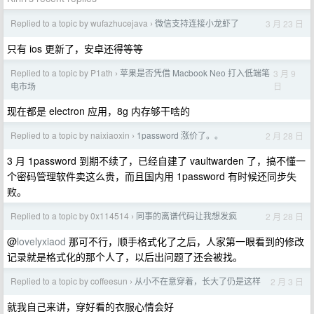
Replied to a topic by wufazhucejava
微信支持连接小龙虾了
3 月 23 日
›
只有 ios 更新了，安卓还得等等
Replied to a topic by P1ath
苹果是否凭借 Macbook Neo 打入低端笔
3 月 9
›
日
电市场
现在都是 electron 应用，8g 内存够干啥的
Replied to a topic by naixiaoxin
1password 涨价了。。
2 月 28 日
›
3 月 1password 到期不续了，已经自建了 vaultwarden 了，搞不懂一
个密码管理软件卖这么贵，而且国内用 1password 有时候还同步失
败。
Replied to a topic by 0x114514
同事的离谱代码让我想发疯
2 月 28 日
›
@
lovelyxiaod
那可不行，顺手格式化了之后，人家第一眼看到的修改
记录就是格式化的那个人了，以后出问题了还会被找。
Replied to a topic by coffeesun
从小不在意穿着，长大了仍是这样
2 月 3 日
›
就我自己来讲，穿好看的衣服心情会好