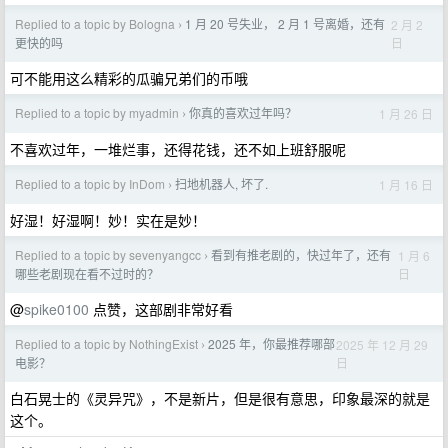
Replied to a topic by Bologna
1 月 20 号失业， 2 月 1 号离婚，还有
2 月 2
›
日
更快的吗
可不能用这么精彩的瓜骗兄弟们的币哦
Replied to a topic by myadmin
你真的喜欢过年吗？
1 月 26 日
›
不喜欢过年，一堆烂事，还得花钱，还不如上班舒服呢
Replied to a topic by InDom
扫地机器人, 坏了.
1 月 16 日
›
好湿！好湿啊！妙！实在是妙！
Replied to a topic by sevenyangcc
看到有推老剧的，快过年了，还有
1 月 6
›
日
哪些老剧现在看不过时的？
@
spike0100
点赞，这部剧非常好看
Replied to a topic by NothingExist
2025 年，你最推荐哪部
2025 年 12 月 29
›
日
电影？
白石晃士的《灵异咒》，不是新片，但是很有意思，印象最深的就是
这个。