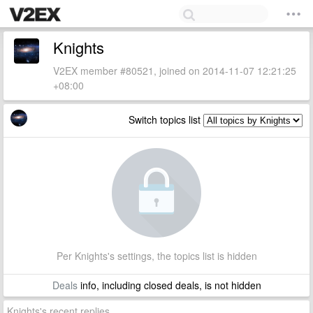
Knights
V2EX member #80521, joined on 2014-11-07 12:21:25
+08:00
Switch topics list
Per Knights's settings, the topics list is hidden
Deals
info, including closed deals, is not hidden
Knights's recent replies