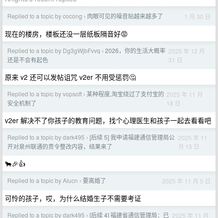
Replied to a topic by cocong
肉眼可见的噪音贴越来越多了
1 月 30 日
›
现在的楼房，楼板还没一层纸板隔音好😡
Replied to a topic by Dg3gWjbFvvq
2026，你的生活大概率
2025 年 12 月
›
31 日
还是不会有起色
原来 v2 还可以发帖诅咒 v2er 不用受惩罚🤔
Replied to a topic by vopsoft
某种程度,淘宝绕过了支付宝的
2025 年 11 月
›
18 日
安全机制了
v2er 解决不了你孩子的教育问题，找个心理医生和孩子一起去看看吧
Replied to a topic by dark495
[后续 5] 我申请福建通信管理局公
2025 年 11
›
月 15 日
开对泉州联通的责令整改内容，结果来了
🐂🎉👍
Replied to a topic by Alucn
要离婚了
2025 年 11 月 5 日
›
可怜的孩子，哎，为什么结婚生子不需要考证
Replied to a topic by dark495
[后续 4] 福建省通信管理局：已
2025 年 11 月
›