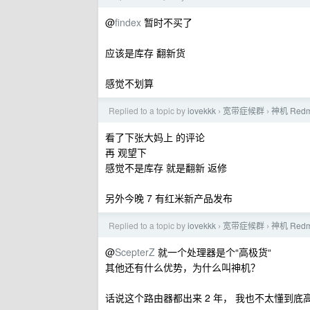
@
findex
暂时不买了
应该是库存 翻新货
感觉不划算
Replied to a topic by
iovekkk
宽带症候群
神机 Red
›
›
看了下张大妈上 的评论
再 观望下
感觉不是库存 就是翻新 返修
另外今晚 7 有红米新产品发布
Replied to a topic by
iovekkk
宽带症候群
神机 Red
›
›
@
ScepterZ
就一个处理器是个“高极货“
其他还有什么优势，为什么叫神机？
话说这个路由器都出来 2 年， 我也不太懂到底