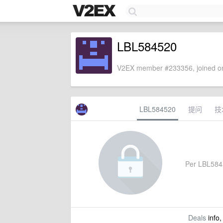
LBL584520
V2EX member #233356, joined on
LBL584520
提问
技
Per LBL58452
Deals
info,