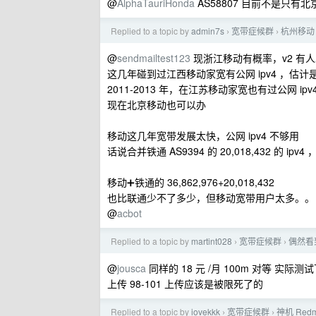
@
AlphaTauriHonda
AS58807 目前不是只有
Replied to a topic by
admin7s
宽带症候群
杭州移动
›
›
@
sendmailtest123
现浙江移动有概率，v2 有
这几年碰到过江西移动家宽有公网 ipv4 ，估计
2011-2013 年，在江苏移动家宽也有过公网 ipv
现在北京移动也可以办
移动这几年宽带发展太快，公网 ipv4 不够用
话说合并铁通 AS9394 的 20,018,432 的 i
移动➕铁通的 36,862,976+20,018,432
也比联通少不了多少，但移动宽带用户太多。。
@
acbot
Replied to a topic by
martint028
宽带症候群
偶然看
›
›
@
jousca
同样的 18 元 /月 100m 对等 实际测试下
上传 98-101 上传应该是被限死了的
Replied to a topic by
iovekkk
宽带症候群
神机 Red
›
›