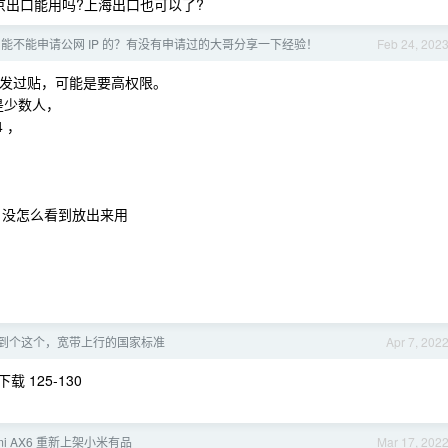
北京出口能用吗?上海出口也可以了?
 能不能申请公网 IP 的？有没有申请过的大哥分享一下经验！
Feb 24, 202
人发过贴，可能是要高权限。
是少数人，
4 ，
pv4 ，没怎么看到放出来用
到个这个，宽带上行的国家标准
Apr 7, 202
载 125-130
mi AX6 重新上架小米有品
Mar 17, 202