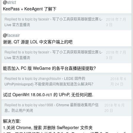
@
strict
KeePass + KeeAgent 了解下
Replied to a topic by faceair
写了小工具获取英雄联盟比赛 L-
2018 年 7 月
›
3 日
Live 官方直播流
@
faceair
谢谢, QT 源是 LOL 中文客户端上的吧
Replied to a topic by faceair
写了小工具获取英雄联盟比赛 L-
2018 年 7 月
›
3 日
Live 官方直播流
能否加入 PC 版 WeGame 的各平台直播链接提取?
Replied to a topic by zhangchioulin
LEDE 固件的
2018 年 6
›
月 24 日
UPnP(miniupnpd) 不能使用请问有朋友知道怎么解决吗？
试过 OpenWrt 18.06.0-rc1 的 UPnP, 无任何问题.
Replied to a topic by viso1998
Chrome 最新版收集用户信
2018 年 6 月
›
20 日
息，防止用户关闭
解决方案:
1.关闭 Chrome, 搜索 并删除 SwReporter 文件夹