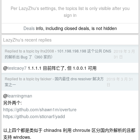
Per LazyZhu's settings, the topics list is only visible after you
sign in
Deals
info, including closed deals, is not hidden
LazyZhu's recent replies
Replied to a topic by lhx2008
101.198.198.198 这个公共 DNS
2019 年 3 月
›
31 日
的解析出 Bug 了（360 家的）
@
testcaoy7
1.1.1.1 目前阵亡了, 但 1.0.0.1 可用
Replied to a topic by faicker
国内最佳 dns resolver 解决方
2019 年 3 月 31
›
日
案之一
@
learningman
另外两个:
https://github.com/shawn1m/overture
https://github.com/sticnarf/yadd
以上四个都是类似于 chinadns 利用 chnroute 区分国内外解析的且都
支持 windows.