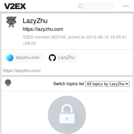
LazyZhu
https://lazyzhu.com
V2EX member #25166, joined on 2012-08-10 19:05:31
+08:00
lazyzhu.com
LazyZhu
https://lazyzhu.com/
Switch topics list