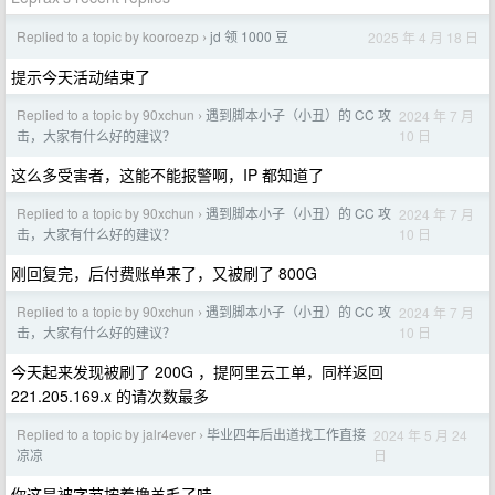
Replied to a topic by kooroezp
jd 领 1000 豆
2025 年 4 月 18 日
›
提示今天活动结束了
Replied to a topic by 90xchun
遇到脚本小子（小丑）的 CC 攻
2024 年 7 月
›
10 日
击，大家有什么好的建议？
这么多受害者，这能不能报警啊，IP 都知道了
Replied to a topic by 90xchun
遇到脚本小子（小丑）的 CC 攻
2024 年 7 月
›
10 日
击，大家有什么好的建议？
刚回复完，后付费账单来了，又被刷了 800G
Replied to a topic by 90xchun
遇到脚本小子（小丑）的 CC 攻
2024 年 7 月
›
10 日
击，大家有什么好的建议？
今天起来发现被刷了 200G ，提阿里云工单，同样返回
221.205.169.x 的请次数最多
Replied to a topic by jalr4ever
毕业四年后出道找工作直接
2024 年 5 月 24
›
日
凉凉
你这是被字节按着撸羊毛了哇。。