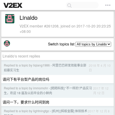
Linaldo
V2EX member #261208, joined on 2017-10-20 20:23:25
+08:00
Switch topics list
Linaldo's recent replies
Replied to a topic by liqiang1986
阿里巴巴研发效能事业部
2018 年 4 月 10
›
日
招募实习生
请问下有平台型产品的岗位吗
Replied to a topic by immomohr
[陌陌科技] “不一样的”产品实习
2017 年 12
›
月 12 日
生，欢迎 18 届及以后毕业的小鲜肉
请问一下，要求什么时间到岗
Replied to a topic by lightningtgc
[杭州] [蚂蚁金服] 体验技术
2017 年 12 月 8
›