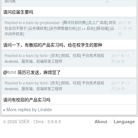
日
部内推
请问应届生要吗
Replied to a topic by gmykissqiqi
[腾讯社招内推] [北上广深成] 岗位
2017 年
›
11 月 29
包含切不限于 [云存储研发] [反作弊数据分析] [C++ 后台] [移动端] [云
日
中间件研发]
请问一下，有散招的产品实习吗，给在校学生的那种
Replied to a topic by ltchit
[京东] [校招、社招] 平台技术组招
2017 年 11
›
月 29 日
Android、服务端、前端研发工程师
@
ltchit
简历已发送，麻烦您了
Replied to a topic by ltchit
[京东] [校招、社招] 平台技术组招
2017 年 11
›
月 29 日
Android、服务端、前端研发工程师
请问有校招的产品实习吗
More replies by Linaldo
»
© 2026 V2EX · 13ms · 3.9.8.5
About
·
Language