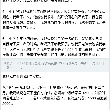
我爸在说话，我妈给我爸说有个出气筒可真好。
5 、小时候我爸妈教我东西就很不耐烦，因为我有色弱，我爸教我看
颜色，我看不出来，他就说我很笨，然后没耐心的不教了。我在初二
的时候和我妈出去散步，我妈说当时怀我的时候，我爸不想要我，是
我妈一定要生下来的。
6 、小学 5 年纪的时候，我爸妈说我考第一名的话，就给我买电脑，
当我考了第一名的时候，我妈又不给我买了，说我买电脑会耽误我学
习，这种言而无信的行为我真觉得不是个当父母能做出来的，我当时
觉得非常气愤，我妈还给我班主任打电话，以此来证明她是对的。
回复了 Lini1122 创建的主题
我妈逼迫我 23 年深圳买房，导致 3 年房
5 月 3
›
日
子降价 100 万
我爸妈在深圳 08 年买房。
从 19 年来深圳以后，我妈一直打探我存了多少钱。在家住的第二个
月，我妈就说在家不能白吃白住，必须每个月给家里 1500 。过段时
间我涨工资 2000 ，我开心就和我妈说了，我妈立马说，1500 要涨到
2000 。