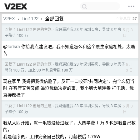
V2EX
Lini1122
全部回复
回复总数
27
›
›
回复了 Lini1122 创建的主题
我妈逼迫我 23 年深圳买房，导致 3 年房
5 月 3
›
日
子降价 100 万
@
forisra
你给我点建议吧，我不知道怎么和这个原生家庭相处，太痛
苦
回复了 Lini1122 创建的主题
我妈逼迫我 23 年深圳买房，导致 3 年房子
5 月
›
3 日
降价 100 万，加上 30 年利息亏损 180 万
现在家里 我妈把我微信删了，反正一口咬死“共同决定”，完全忘记当
时 在客厅又苦又闹 逼迫我做决定的事，我小舅大舅连番 打电话，我
直接都挂了
回复了 Lini1122 创建的主题
我妈逼迫我 23 年深圳买房，导致 3 年房
5 月 3
›
日
子降价 100 万
我从大四开始，就一毛钱没给过我了，大四学费 1 万 5 也是我自己教
的。
我是程序员，工作完全自己找的，月薪税后 1.75W