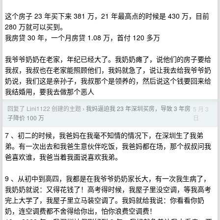
这个房子 23 年买下来 381 万，21 年最高点的时候是 430 万，目前
280 万就可以买到。
我房贷 30 年，一个月房贷 1.08 万，首付 120 多万
我爷爷奶奶在老家，年纪已经大了。我奶奶瘫了，说他们的房子要给
我叔，我叔也在老家能照顾他们，我妈就急了，说让我去给我爷爷奶
奶说，我们这是亲孙子，我叔那个是领养的，然后说这个钱要回来给
我结婚用，要我去做那个恶人
回复了 Lini1122 创建的主题
我妈逼迫我 23 年深圳买房，导致 3 年房
5 月 3
›
日
子降价 100 万
7 、初二的时候，我爸妈在我毫不知情的情况下，在深圳生了我弟
弟。有一次出去和我爸生意伙伴吃饭，我爸妈都在场，那个叔叔问我
爸喜欢谁，我爸当着我面说喜欢我弟。
9 、从初中到高四，我都是在我爷爷奶奶家长大，有一次我生病了，
我奶奶就说：又得花钱了！高考得时候，我屋子里没空调，等我高考
完上大学了，我屋子里立马装空调了。我妈就给我说：你看看你奶
奶，连空调费都不舍得给你出，怕你浪费空调费！