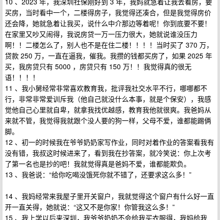
10 、2023 年，我深圳社保刚好到 3 年，我妈就急着让我去看房，要
买房，当时看中一个，二楼得房子，我觉得还凑合，但是我觉得房价
还会降，她就急着让我买，说什么中介那边等着呢！你到底要不要！
在家里又吵又闹得，我说房贷一万一压力很大，她就说谁没压力
啊！！二楼怎么了，别人也不是在住二楼！！！！当时买了 370 万，
贷款 250 万，一直在逼我，催我。我攒的钱都买房了，如果 2025 年
买，我房贷只有 5000 ，房贷只有 150 万！！我觉得真的很无
语！！！！
11 、我小舅经常非常喜欢教育我，批评我社交水平不行，哪哪都不
行，非常非常爱训斥我（他自己就没什么本事，就是个保安），我感
觉他自己心里就自卑，就拿我找优越感，教育我他就很爽。我爸妈从
来就不管，我觉得我就跟个没人要的狗一样，父母不爱，谁都能踢俩
脚。
12 、初一的时候我在爷爷奶奶家写作业，同时对着作业的答案看我有
没有错，我叔这时候进来了，看到我在抄答案，就冷笑说：你上次考
了第一名也是抄的吧！我就觉得真是爸妈不爱，谁都能欺负。
13 、我爸说：“给你吃喝没饿死你就不错了，还要求这么多！”
14 、我妈经常来我屋子里开关窗户，我就觉得这个窗户有什么好一直
开一直关得，她就说：“这又不是你家！你管我这么多！”
15 、我上学以后来深圳，我爷爷奶奶不会给我买衣服得，我妈给我