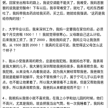
粥，回家坐出租车的路上，我说空调能不能关了，我难受，我妈恶狠
狠的说我是穷酸命！下车以后，我非常难受了，就吐了，吃的东西都
吐了，我妈带我去药店给我买药，买之后，她就给我强调，“这药是我
给你掏的钱！”
2 、大学毕业以后，我来深圳工作，我妈一定要我在家住的话，必须
每个月交房租 1500 ！！！我就觉得很寒心，父母跟自己这么计较。
后来我涨工资了，涨了 2000 ，我给我妈说了，我妈立马让我涨房
租，从 1500 涨到 2000 ！！我真的无话可说，我觉得这父母怎么这
个样子 ？
3 、我从小受我表哥的欺负，总是给我犯贱，我爸妈也不管，我表哥
是我大舅的儿子，我大舅在深圳帮助我爸妈很多，我表哥欺负我，和
我犯贱，从来没有人向着我说话，因为我大舅经常帮我爸，我爸做生
意就是能躺平就躺平，完全不管有俩个儿子，属于宁可儿子以后辛苦
点，也不能让他累着了，所以我大舅很看不上我爸，但是又帮助我爸
很多，所以我表哥欺负我，我爸妈从来都是视而不见！！！
4 、我爸妈从我很小就不喜欢我，在我上小学和幼儿园的时候，他们
不高兴，尤其是我妈，就会把我当出气筒，有一次我睡着了，我妈和