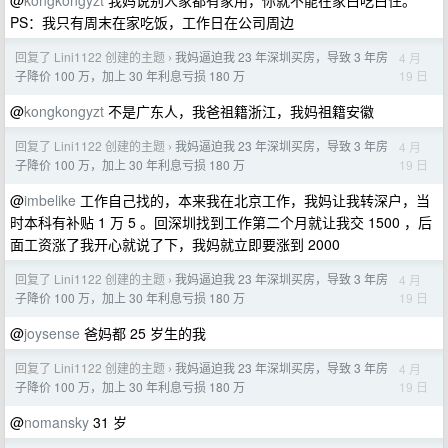
@
kongkongyzt
我妈说别人家都有家用，你就不能在家白吃白住。
PS：我只有周末在家吃饭，工作日在公司周边
回复了 Lini1122 创建的主题
我妈逼迫我 23 年深圳买房，导致 3 年房
4 月
›
19 日
子降价 100 万，加上 30 年利息亏损 180 万
@
kongkongyzt
不是广东人，我爸祖籍浙江，我妈祖籍安徽
回复了 Lini1122 创建的主题
我妈逼迫我 23 年深圳买房，导致 3 年房
4 月
›
19 日
子降价 100 万，加上 30 年利息亏损 180 万
@
imbelike
工作自己找的，本来我在北京工作，我妈让我转深户，当
时本科有补贴 1 万 5 。回深圳找到工作第二个月就让我交 1500 ，后
面工资涨了我开心就说了下，我妈就立即要涨到 2000
回复了 Lini1122 创建的主题
我妈逼迫我 23 年深圳买房，导致 3 年房
4 月
›
19 日
子降价 100 万，加上 30 年利息亏损 180 万
@
joysense
爸妈都 25 岁生的我
回复了 Lini1122 创建的主题
我妈逼迫我 23 年深圳买房，导致 3 年房
4 月
›
19 日
子降价 100 万，加上 30 年利息亏损 180 万
@
nomansky
31 岁