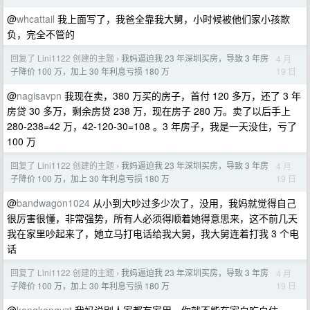
@
whcattail
我上面写了，我爸全靠我大舅，小时候被他们家小孩欺
负，完全不管的
回复了 Lini1122 创建的主题
我妈逼迫我 23 年深圳买房，导致 3 年房
4 月
›
19 日
子降价 100 万，加上 30 年利息亏损 180 万
@
nagisavpn
我现在卖，380 万买的房子，首付 120 多万，还了 3 年
房贷 30 多万，剩余房贷 238 万，现在房子 280 万。卖了以后手上
280-238=42 万，42-120-30=108 。3 年房子，我是一天没住，亏了
100 万
回复了 Lini1122 创建的主题
我妈逼迫我 23 年深圳买房，导致 3 年房
4 月
›
19 日
子降价 100 万，加上 30 年利息亏损 180 万
@
bandwagon1024
从小到大吵过多少次了，没用，我妈就觉得自己
很厉害很懂，非常强势，所有人必须得顺着她得意思来，这不前几天
我在家里吵起来了，她立马打电话给我大舅，我大舅连着打我 3 个电
话
回复了 Lini1122 创建的主题
我妈逼迫我 23 年深圳买房，导致 3 年房
4 月
›
19 日
子降价 100 万，加上 30 年利息亏损 180 万