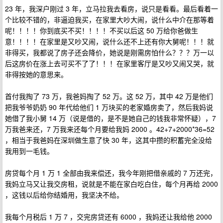
23 年，我深户刚过 3 年，立马拉我去看房，说只是看看。最后看着一
个比较不错的，非逼迫我买，在家里大吵大闹，说什么中介在那等着
呢！！！！你到底买不买！！！！不买以后这 50 万给你爸做生
意！！！！在家里是又吵又闹，说什么还不上还有你大舅呢！！！就
非得买，我都说了房子还会降价，她说是刚需房怕什么？？？万一以
后这房价在涨上去可买不了了！！！在家里客厅是又吵又闹又哭，就
非得按她的意思来。
首付我掏了 73 万，我爸妈掏了 52 万。这 52 万，其中 42 万是他们
把我爷爷奶奶 90 年代给他们 1 万块买的老家婚房卖了，然后我妈说
她借了我小舅 14 万（说是借的，是不是她自己的钱我非常怀疑），7
万我爸来还，7 万我来还每个月要给我妈 2000 。42+7+2000*36=52
，相当于我爸妈在深圳做生意了快 30 年，这其中攒的积蓄完全没给
我用到一毛钱。
房贷每个月 1 万 1 全部由我来偿还，我今年刚把借亲戚的 7 万还完，
我妈立马又让我交房租，说就是不能在家白吃白住，每个月再给 2000
，这钱以后给你结婚用，我坚决不给。
我每个月税后 1 万 7 ，交完房贷还有 6000 ，我妈还让我给他 2000