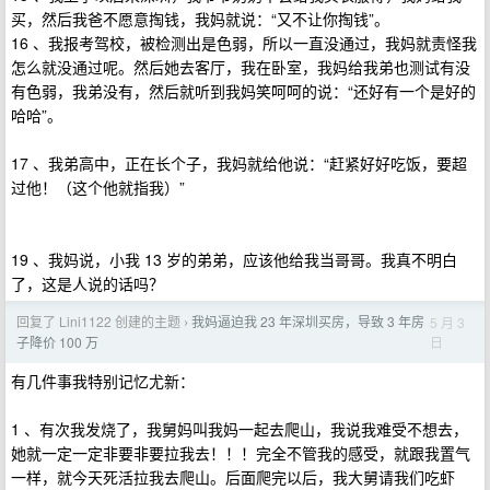
买，然后我爸不愿意掏钱，我妈就说：“又不让你掏钱”。
16 、我报考驾校，被检测出是色弱，所以一直没通过，我妈就责怪我
怎么就没通过呢。然后她去客厅，我在卧室，我妈给我弟也测试有没
有色弱，我弟没有，然后就听到我妈笑呵呵的说：“还好有一个是好的
哈哈”。
17 、我弟高中，正在长个子，我妈就给他说：“赶紧好好吃饭，要超
过他！（这个他就指我）”
19 、我妈说，小我 13 岁的弟弟，应该他给我当哥哥。我真不明白
了，这是人说的话吗？
回复了 Lini1122 创建的主题
我妈逼迫我 23 年深圳买房，导致 3 年房
5 月 3
›
日
子降价 100 万
有几件事我特别记忆尤新：
1 、有次我发烧了，我舅妈叫我妈一起去爬山，我说我难受不想去，
她就一定一定非要非要拉我去！！！完全不管我的感受，就跟我置气
一样，就今天死活拉我去爬山。后面爬完以后，我大舅请我们吃虾