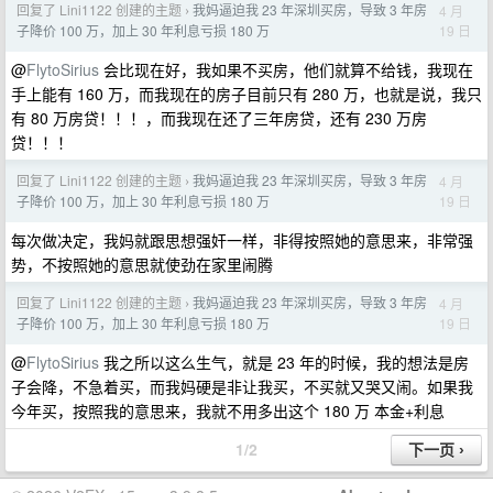
回复了 Lini1122 创建的主题
我妈逼迫我 23 年深圳买房，导致 3 年房
4 月
›
19 日
子降价 100 万，加上 30 年利息亏损 180 万
@
FlytoSirius
会比现在好，我如果不买房，他们就算不给钱，我现在
手上能有 160 万，而我现在的房子目前只有 280 万，也就是说，我只
有 80 万房贷！！！，而我现在还了三年房贷，还有 230 万房
贷！！！
回复了 Lini1122 创建的主题
我妈逼迫我 23 年深圳买房，导致 3 年房
4 月
›
19 日
子降价 100 万，加上 30 年利息亏损 180 万
每次做决定，我妈就跟思想强奸一样，非得按照她的意思来，非常强
势，不按照她的意思就使劲在家里闹腾
回复了 Lini1122 创建的主题
我妈逼迫我 23 年深圳买房，导致 3 年房
4 月
›
19 日
子降价 100 万，加上 30 年利息亏损 180 万
@
FlytoSirius
我之所以这么生气，就是 23 年的时候，我的想法是房
子会降，不急着买，而我妈硬是非让我买，不买就又哭又闹。如果我
今年买，按照我的意思来，我就不用多出这个 180 万 本金+利息
1/2