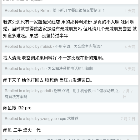
Replied to a topic by Rrrrrr
楼下新开早餐店很快又要倒闭了
1 天前
›
我这旁边也有一家罐罐米线店 用的那种粗米粉 是真的不入味 味同嚼
蜡。当时就觉得这店家是没有亲戚朋友吗 但凡请几个亲戚朋友尝尝 就
知道多难吃。果然...没坚持过半年
Replied to a topic by rrubick
不用空调，怎么给室内降温？
4 天前
›
找人清洗 老空调如果用料好 不一定比现在新的难用。
Replied to a topic by rfo
怎么解决骚扰电话的问题啊
6 天前
›
闲下来了 给他打回去 喷死他 当压力发泄窗口。
Replied to a topic by godall
想省点钱，用手机替换 mifi 做移动热点，
7 月 7
›
日
有解决方案吗
闲鱼搜 f32 pro
Replied to a topic by yzongyue
cpe 求推荐
7 月 7 日
›
闲鱼 二手 烽火一代